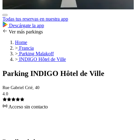
Todas tus reservas en nuestra app
Descárgate la app
Ver más parkings
Home
>
Francia
>
Parking Malakoff
>
INDIGO Hôtel de Ville
Parking INDIGO Hôtel de Ville
Rue Gabriel Crié, 40
4.0
Acceso sin contacto