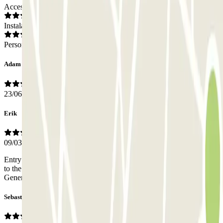
Acceso
Instalaciones
Personal
Adam
23/06/2026
Erik
09/03/2026
Entry and exit was easy, although you must understand to get close
to the barrier. Lighting works well, but could use an upgrade.
Generally I am satisfied with the service.
Sebastian