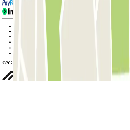
Condiciones de uso y contratación
Condiciones de cancelación
Política de cookies
Gestionar cookies
Política de privacidad
Whistleblowing
©2026 Parclick. All rights reserved