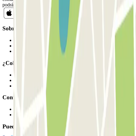
podrás darte de baja cuando quieras en la misma newsletter.
Sobre Parclick
Quiénes somos
Cómo funciona
Nuestros parkings
¿Colaboramos?
Profesionales
Proveedor de parking
Afiliados
Contacto
Contáctanos
FAQ
Puedes utilizar estos métodos de pago: