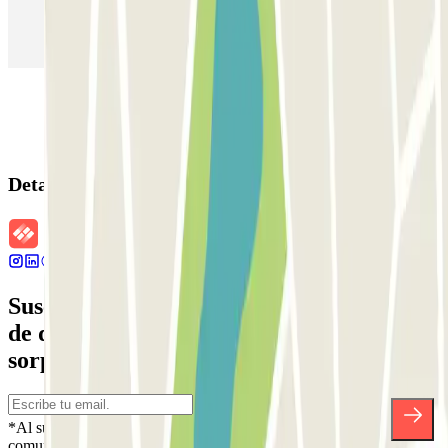
Parking en Aeropuerto Madrid Barajas
Parking en Sants - Estación de Barcelona
Parking en Atocha
Detalles de la reserva
Suscríbete a nuestra newsletter y entérate
de descuentos, sorteos y otras muchas
sorpresas.
*Al suscribirte aceptas nuestra Política de Privacidad para recibir
comunicaciones comerciales de Parclick. Sin ningún compromiso,