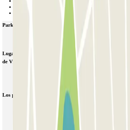
17
18
Siguiente
Parkings más valorados en Malakoff
INDIGO Hôtel de Ville
Lugares y eventos interesantes cerca de INDIGO Hôtel
de Ville
Aparcar cerca del barrio Porte de Vanves
Parking Arena París Sur
Los parkings
más reservados
Parking en Madrid
Parking en Barcelona
Parking en Aeropuerto Barcelona