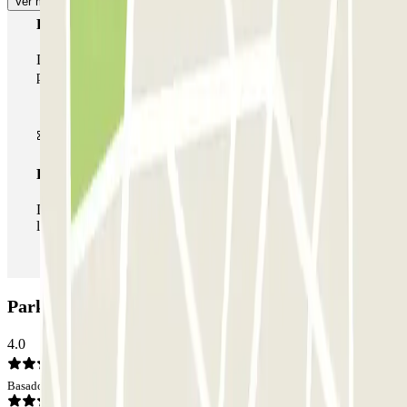
Ver más
Pase multiparking
Durante tu estancia podrás hacer uso de toda la red de
parkings de este operador disponibles en Parclick.
Pase ilimitado
Durante tu estancia podrás entrar y salir del parking todas
las veces que quieras.
Parking INDIGO Hôtel de Ville: Opiniones
4.0
Basado en 53 opiniones