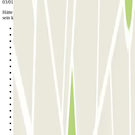
03/01/2026
Hätte nicht gedacht dass das parken so einfach und günstig in Paris
sein kann
Anterior
1
2
3
4
5
6
7
8
9
10
11
12
13
14
15
16