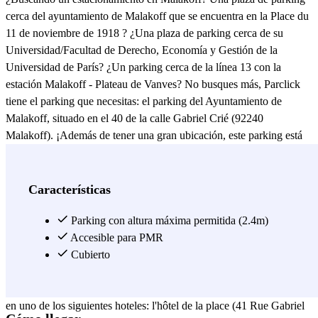
cerca del ayuntamiento de Malakoff que se encuentra en la Place du
11 de noviembre de 1918 ? ¿Una plaza de parking cerca de su
Universidad/Facultad de Derecho, Economía y Gestión de la
Universidad de París? ¿Un parking cerca de la línea 13 con la
estación Malakoff - Plateau de Vanves? No busques más, Parclick
tiene el parking que necesitas: el parking del Ayuntamiento de
Malakoff, situado en el 40 de la calle Gabriel Crié (92240
Malakoff). ¡Además de tener una gran ubicación, este parking está
cubierto, vigilado y abierto todos los días! La Facultad de Derecho,
Economía y Gestión de la Universidad de París está situada en el 10
de la avenida Pierre Larousse y, por lo tanto, muy cerca del parking
Características
del Hôtel de Ville. En las cercanías se encuentra también el Estadio
Charles Rigoulot (18 Avenue de la Porte Brancion, 75015 Paris,
Parking con altura máxima permitida (2.4m)
Francia), la Residencia de Estudiantes Studéa Vanves Bleuzen (27-
Accesible para PMR
35 Rue Jean Bleuzen, 92170 Vanves, Francia) así como la EMC -
Cubierto
École supérieure des métiers de l'image, du son et de la création 2D-
3D (10 Rue Eugène Varlin, 92240 Malakoff, Francia). Si te alojas
en uno de los siguientes hoteles: l'hôtel de la place (41 Rue Gabriel