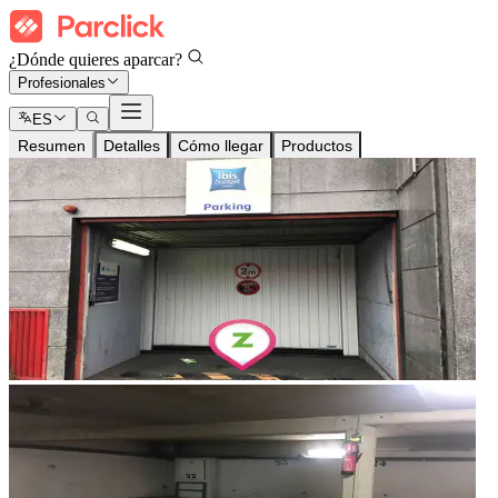
¿Dónde quieres aparcar?
Profesionales
ES
Resumen
Detalles
Cómo llegar
Productos