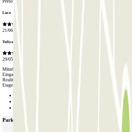
Personal
Luca
21/06/2026
Yuliya
29/05/2026
Mitarbeiter am Telefon sprechen kein English. Den Fußgänger
Eingang habe ich nie gefunden, nicht in App als Beschreibung, in
Realität auch nicht. Einfahrt ist ziemlich eng, wenn man auf -2
Etage fährt
Anterior
1
Siguiente
Parkings más valorados en Le Kremlin-Bicêtre