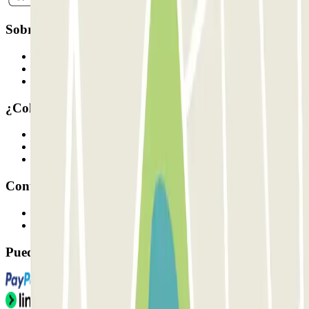
Sobre Parclick
Quiénes somos
Cómo funciona
Nuestros parkings
¿Colaboramos?
Profesionales
Proveedor de parking
Afiliados
Contacto
Contáctanos
FAQ
Puedes utilizar estos métodos de pago: