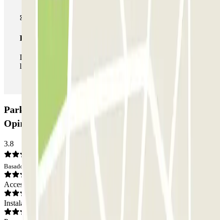
Pase ilimitado
Durante tu estancia podrás entrar y salir del parking todas
las veces que quieras.
Parking Ibis Budget - Porte d'Italie Est Zenpark:
Opiniones
3.8
Basado en 2 opiniones
Acceso
Instalaciones