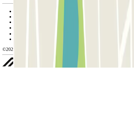
Condiciones de uso y contratación
Condiciones de cancelación
Política de cookies
Gestionar cookies
Política de privacidad
Whistleblowing
©2026 Parclick. All rights reserved