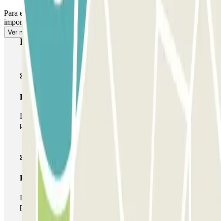
Para el acceso peatonal, consulta nuestro apartado de "Información
importante".
Ver más
Productos de Parclick
Pase básico
Durante tu estancia podrás entrar y salir una única vez al
parking
Pase multiparking
Durante tu estancia podrás hacer uso de toda la red de
parkings de este operador disponibles en Parclick.