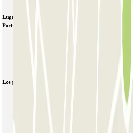
Ibis Budget - Porte d'Italie Ouest Zenpark
Lugares y eventos interesantes cerca de Ibis Budget -
Porte d'Italie Est Zenpark
Aparcar cerca de la Porte d'Italie
Aparcar cerca de la Universidad de París - Campus Grands
Moulins
Aparcar cerca de la Universidad de París - Campus Grands
Moulins
Los parkings
más reservados
Parking en Madrid
Parking en Barcelona
Parking en Aeropuerto Barcelona
Parking en Aeropuerto Madrid Barajas
Parking en Sants - Estación de Barcelona
Parking en Atocha