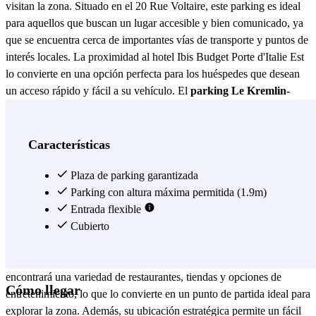
visitan la zona. Situado en el 20 Rue Voltaire, este parking es ideal
para aquellos que buscan un lugar accesible y bien comunicado, ya
que se encuentra cerca de importantes vías de transporte y puntos de
interés locales. La proximidad al hotel Ibis Budget Porte d'Italie Est
lo convierte en una opción perfecta para los huéspedes que desean
un acceso rápido y fácil a su vehículo. El
parking Le Kremlin-
Bicêtre - Porte d'Italie Est - Ibis Budget
se destaca por su
seguridad y comodidad. Equipado con sistemas de vigilancia las 24
horas, los 7 días de la semana, garantiza la tranquilidad de saber que
Características
su vehículo está protegido en todo momento. Además, el acceso
controlado y las instalaciones bien iluminadas contribuyen a una
Plaza de parking garantizada
experiencia de estacionamiento sin preocupaciones. Este parking es
Parking con altura máxima permitida (1.9m)
una excelente opción tanto para estancias cortas como largas,
Entrada flexible
adaptándose a las necesidades de cada cliente. Otra ventaja del
Cubierto
parking Le Kremlin-Bicêtre - Porte d'Italie Est - Ibis Budget
es
su cercanía a diversas atracciones y servicios. A pocos minutos a pie,
encontrará una variedad de restaurantes, tiendas y opciones de
Cómo llegar
entretenimiento, lo que lo convierte en un punto de partida ideal para
explorar la zona. Además, su ubicación estratégica permite un fácil