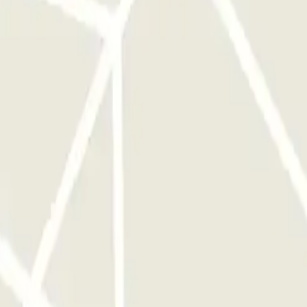
e una hora, la barrera no se abrirá. No obstante, ten en cuenta que se
ue maneje el parking en el momento. Llegados estos casos, al finalizar
leto