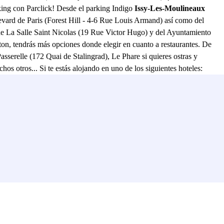
arking con Parclick! Desde el parking Indigo
Issy-Les-Moulineaux
evard de Paris (Forest Hill - 4-6 Rue Louis Armand) así como del
 de La Salle Saint Nicolas (19 Rue Victor Hugo) y del Ayuntamiento
on, tendrás más opciones donde elegir en cuanto a restaurantes. De
asserelle (172 Quai de Stalingrad), Le Phare si quieres ostras y
os otros... Si te estás alojando en uno de los siguientes hoteles:
d, 75015 Paris, Francia), Aparthotel Adagio Paris XV (20 Rue
te de Versailles (4 Rue Auguste Gervais, 92130 Issy-les-Moulineaux,
evard des Frères Voisin, 92130 Issy-les-Moulineaux, Francia),
 vehículo durante tu estancia. ¡No esperes más y reserva tu plaza de