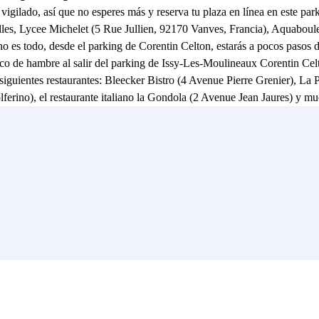
e vigilado, así que no esperes más y reserva tu plaza en línea en este p
lles, Lycee Michelet (5 Rue Jullien, 92170 Vanves, Francia), Aquaboul
no es todo, desde el parking de Corentin Celton, estarás a pocos pasos
o de hambre al salir del parking de Issy-Les-Moulineaux Corentin Celt
siguientes restaurantes: Bleecker Bistro (4 Avenue Pierre Grenier), La P
erino), el restaurante italiano la Gondola (2 Avenue Jean Jaures) y much
or, 75015 Paris, Francia), Hotel Paris Vaugirard (403 Rue de Vaugirar
ie, 92130 Issy-les-Moulineaux, Francia), Hotel Paris d'Issy Hôtel por
130 Issy-les-Moulineaux, Francia), Hotel Gabriel Issy Paris (32 Boul
entin Celton es una buena idea. Tendrás una mayor tranquilidad para tu