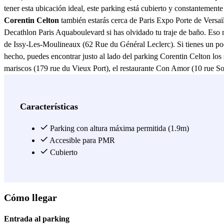
tener esta ubicación ideal, este parking está cubierto y constantement
Corentin Celton
también estarás cerca de Paris Expo Porte de Versai
Decathlon Paris Aquaboulevard si has olvidado tu traje de baño. Eso 
de Issy-Les-Moulineaux (62 Rue du Général Leclerc). Si tienes un poc
hecho, puedes encontrar justo al lado del parking Corentin Celton los 
mariscos (179 rue du Vieux Port), el restaurante Con Amor (10 rue Solf
Mercure Hotel Paris Vaugirard Porte de Versailles (69 Boulevard Vict
d'Oradour-sur-Glane), Hotel Izzy by HappyCulture (3 Rue Georges Mar
Francia), Hotel BootCamp by HappyCulture (6 Rue Auguste Gervais, 92
Características
reservar tu plaza de parking en el parking de Issy-Les-Moulineaux Cor
parking en línea en el parking de Corentin Celton con Parclick! :)
Parking con altura máxima permitida (1.9m)
Accesible para PMR
Ver más
Cubierto
Cómo llegar
Entrada al parking