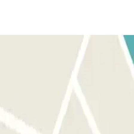
conocida por el lector. La barrera se abrirá sin que tengas que
el personal de Asistencia Remota a través del interfono situado en la
ngas que hacer nada por tu parte. Si el lector de matrícula no
peatonal, utiliza el interfono que hay en la puerta de entrada