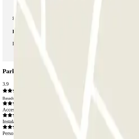
Pase ilimitado
Durante tu estancia podrás entrar y salir del parking todas las ve
Parking INDIGO Corentin Celton: Opiniones
3.9
Basado en 311 opiniones
Acceso
Instalaciones
Personal