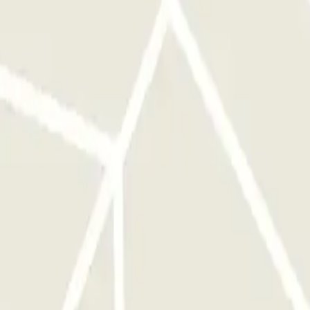
ncuentra frente a la entrada correcta antes de activar el botón. A LA
eder al aparcamiento hasta 1 hora antes de tu reserva, pero se te