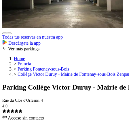
Todas tus reservas en nuestra app
Descárgate la app
Ver más parkings
Home
>
Francia
>
Parking Fontenay-sous-Bois
>
Collège Victor Duruy - Mairie de Fontenay-sous-Bois Zenpa
Parking Collège Victor Duruy - Mairie de
Rue du Clos d'Orléans, 4
4.0
Acceso sin contacto