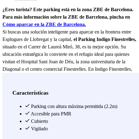
¿Eres turista? Este parking está en la zona ZBE de Barcelona.
Para más información sobre la ZBE de Barcelona, pincha en
Cómo aparcar en la ZBE de Barcelona.
Si buscas una solución inteligente para aparcar en la frontera entre
Esplugues de Llobregat y la capital,
el Parking Indigo Finestrelles,
situado en el Carrer de Laureà Miró, 38, es tu mejor opción. Su
ubicación estratégica lo convierte en el refugio ideal para quienes
visitan el Hospital Sant Joan de Déu, la zona universitaria de la
Diagonal o el centro comercial Finestrelles. En Indigo Finestrelles,
la experiencia de usuario es la prioridad. Vigilancia y tranquilidad:
Un recinto cubierto y monitorizado las 24 horas para que no tengas
que preocuparte por nada. Abierto 24/7, adaptándose a tus planes ya
Características
sea una cita médica temprana o una cena tardía. Olvídate de las
columnas imposibles; aquí aparcar es cómodo, rápido y seguro.
Parking con altura máxima permitida (2.2m)
¿Sabías que la mejor forma de evitar imprevistos es planificar?
Accesible para PMR
Reservando a través de Parclick o la App de Parclick. Reserva ahora
Cubierto
tu plaza en Indigo Finestrelles y llega a tu destino con una sonrisa.
Vigilado
Ver más