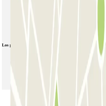
Parking Les Corts Barcelona | Parclick
Parking Camp Nou (Barcelona) | Parkings cerca del Estadio
Parkings cerca del Monasterio de Pedralbes
Parking Dexeus | Aparca cerca del Hospital Universitario Dexeus
Parkings en el barrio de Sants-Badal en Barcelona
Los parkings
más reservados
Parking en Madrid
Parking en Barcelona
Parking en Aeropuerto Barcelona
Parking en Aeropuerto Madrid Barajas
Parking en Sants - Estación de Barcelona
Parking en Atocha