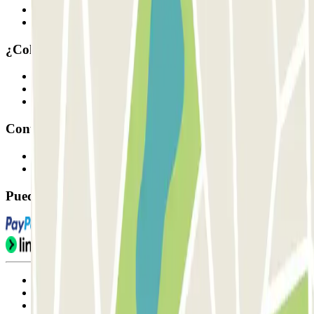
Cómo funciona
Nuestros parkings
¿Colaboramos?
Profesionales
Proveedor de parking
Afiliados
Contacto
Contáctanos
FAQ
Puedes utilizar estos métodos de pago:
Condiciones de uso y contratación
Condiciones de cancelación
Política de cookies