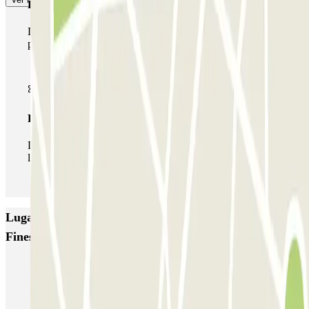
Pase multiparking
Durante tu estancia podrás hacer uso de toda la red de
parkings de este operador disponibles en Parclick.
Pase ilimitado
Durante tu estancia podrás entrar y salir del parking todas
las veces que quieras.
Lugares y eventos interesantes cerca de INDIGO
Finestrelles
Parking Sant Joan de Deu (Hospital de Barcelona) | Parclick
Parkings en la Zona Universitaria de Barcelona