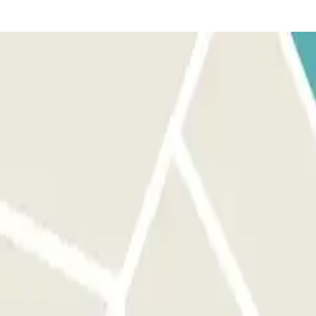
. Asegurate de estar en frente de la entrada correcta antes de activar
ara la entrada. Tendrás 15 min adicionales al finalizar tu reserva para
erva. Recuerda hacerlo antes de dirigirte hacia la salida para evitar