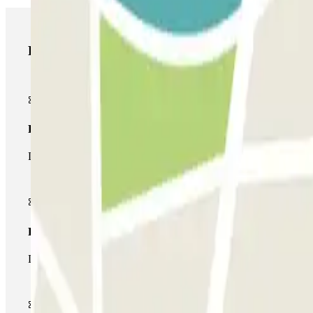
Productos de Parclick
Pase básico
Durante tu estancia podrás entrar y salir una única vez al parking
Pase multiparking
Durante tu estancia podrás hacer uso de toda la red de parkings d