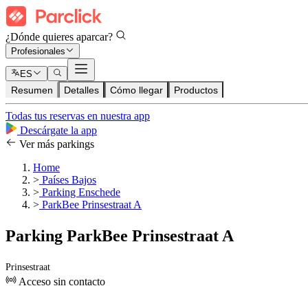
¿Dónde quieres aparcar?
Profesionales
ES
Resumen
Detalles
Cómo llegar
Productos
Todas tus reservas en nuestra app
Descárgate la app
Ver más parkings
Home
>
Países Bajos
>
Parking Enschede
>
ParkBee Prinsestraat A
Parking ParkBee Prinsestraat A
Prinsestraat
Acceso sin contacto