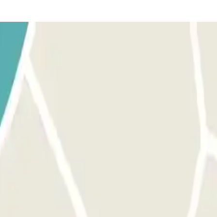
u reserva, utiliza el botón que te proporcionamos para abrir la entrada
a abrir la salida y las puertas peatonales, el proceso es el mismo que p
porte adicional a través de la app o del enlace que encontrarás en tu res