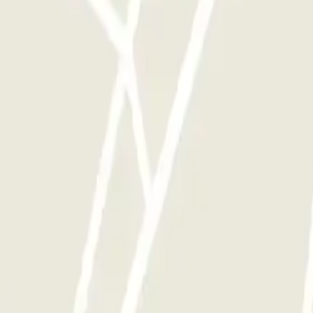
ces que quieras.
celona
Parking en Aeropuerto Madrid Barajas
Parking en Sants - Estación de 