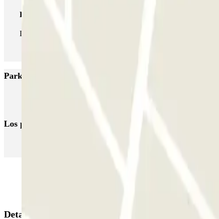
Pase ilimitado
Durante tu estancia podrás entrar y salir del parking todas las ve
Parkings más valorados en Enschede
ParkBee Ariënsplein
Los parkings
más reservados
Parking en Madrid
Parking en Barcelona
Parking en Aeropuerto Bar
Detalles de la reserva