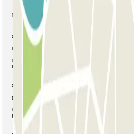
Productos de Parclick
Pase básico
Durante tu estancia podrás entrar y salir una única vez al
parking
Pase multiparking
Durante tu estancia podrás hacer uso de toda la red de
parkings de este operador disponibles en Parclick.