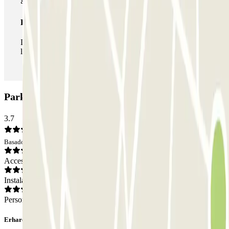
Pase ilimitado
Durante tu estancia podrás entrar y salir del parking todas
las veces que quieras.
Parking ParkBee Augustijnendreef: Opiniones
3.7
Basado en 4 opiniones
Acceso
Instalaciones
Personal
Erhard