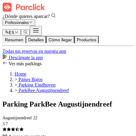
¿Dónde quieres aparcar?
Profesionales
ES
Resumen
Detalles
Cómo llegar
Productos
Todas tus reservas en nuestra app
Descárgate la app
Ver más parkings
Home
>
Países Bajos
>
Parking Eindhoven
>
ParkBee Augustijnendreef
Parking ParkBee Augustijnendreef
Augustijnendreef 22
3.7