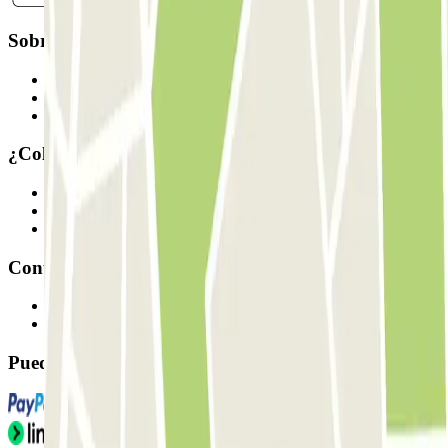
Sobre Parclick
Quiénes somos
Cómo funciona
Nuestros parkings
¿Colaboramos?
Profesionales
Proveedor de parking
Afiliados
Contacto
Contáctanos
FAQ
Puedes utilizar estos métodos de pago: