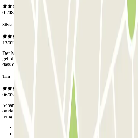
01/08/2025
Silvia
13/07/2025
Der Mitarbeiter von ihnen am Telefon hat mir bei der Ausfahrt
geholfen, sonst hätte die Ausfahrt nicht geklappt. Ich bin sehr froh,
dass dieser Telefondienst angeboten wird.
Tim
06/03/2025
Schandalig! Parkeerplek geboekt maar kon er niet eens parkeren
omdat ze aan het opruimen waren (carnaval). Ik zou graag mijn geld
terug willen.
Anterior
1