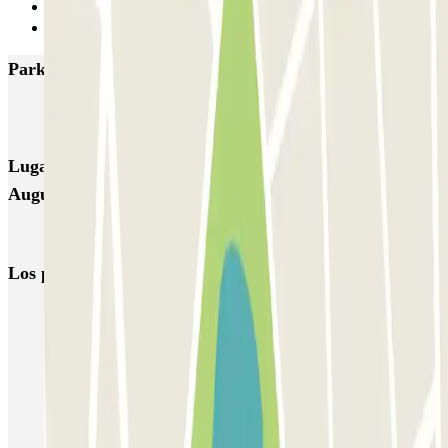
2
Siguiente
Parkings más valorados en Eindhoven
Q-Park Centrum De Admirant
Q-Park Mathildelaan
Q-Park Heuvel
Lugares y eventos interesantes cerca de ParkBee
Augustijnendreef
Parking aeropuerto Eindhoven al mejor precio | Parclick
Los parkings
más reservados
Parking en Madrid
Parking en Barcelona
Parking en Aeropuerto Barcelona
Parking en Aeropuerto Madrid Barajas
Parking en Sants - Estación de Barcelona
Parking en Atocha