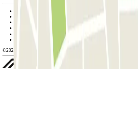
Condiciones de uso y contratación
Condiciones de cancelación
Política de cookies
Gestionar cookies
Política de privacidad
Whistleblowing
©2026 Parclick. All rights reserved