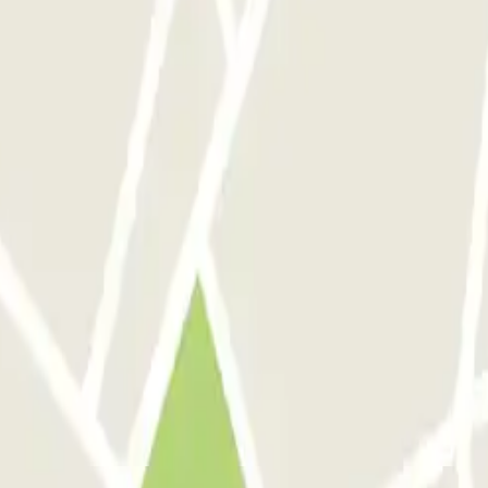
park Zuid
celona
Parking en Aeropuerto Madrid Barajas
Parking en Sants - Estación de 
de descuentos, sorteos y otras muchas sorpre