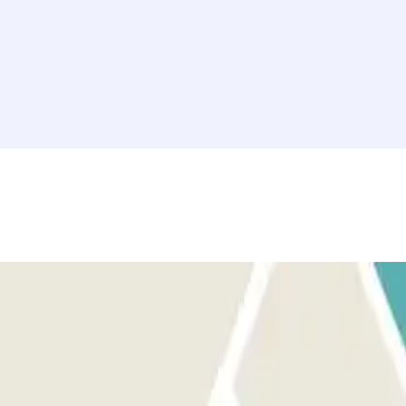
. Asegurate de estar en frente de la entrada correcta antes de activar