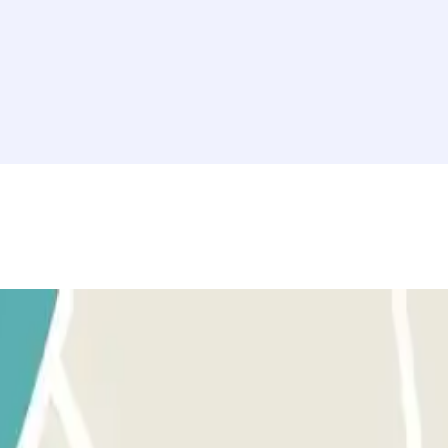
u reserva, utiliza el botón que te proporcionamos para abrir la entrada