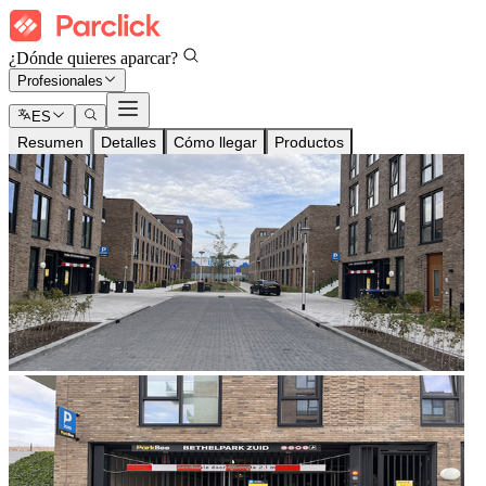
¿Dónde quieres aparcar?
Profesionales
ES
Resumen
Detalles
Cómo llegar
Productos