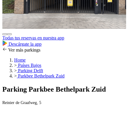
Todas tus reservas en nuestra app
Descárgate la app
Ver más parkings
Home
>
Países Bajos
>
Parking Delft
>
Parkbee Bethelpark Zuid
Parking Parkbee Bethelpark Zuid
Reinier de Graafweg, 5