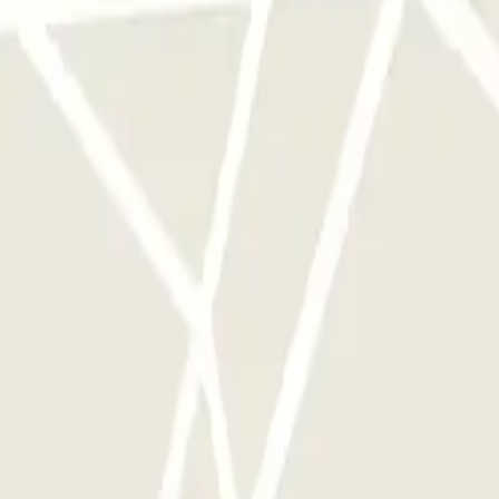
e este operador disponibles en Parclick.
ces que quieras.