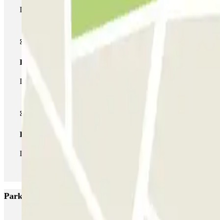
Durante tu estancia podrás entrar y salir una única vez al parking
Pase multiparking
Durante tu estancia podrás hacer uso de toda la red de parkings d
Pase ilimitado
Durante tu estancia podrás entrar y salir del parking todas las ve
Parkings más valorados en Delft
ParkBee Antonia Veerstraat
Parkbee Michiel de Ruyterweg