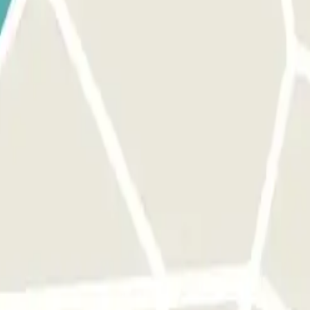
a abrir la salida y las puertas peatonales, el proceso es el mismo que p
porte adicional a través de la app o del enlace que encontrarás en tu res