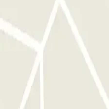
ara la entrada. Tendrás 15 min adicionales al finalizar tu reserva para
erva. Recuerda hacerlo antes de dirigirte hacia la salida para evitar