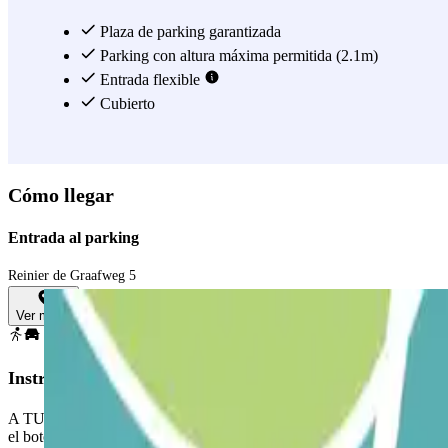
Plaza de parking garantizada
Parking con altura máxima permitida (2.1m)
Entrada flexible
Cubierto
Cómo llegar
Entrada al parking
Reinier de Graafweg 5
Ver mapa
Instrucciones
A TU LLEGADA: Desde la app o a través del enlace que encontrarás en t
el botón.