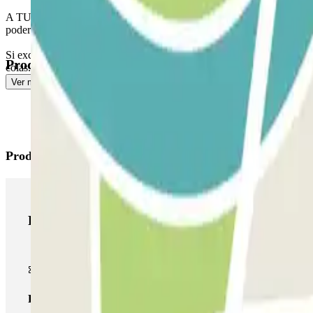
A TU SALIDA: Una vez realizada la entrada se te habilitará el botón par
poder salir del aparcamiento.
Si excedes el tiempo reservado y los 15 min extra, deberás abonar el im
Productos disponibles
colas.
Ver más
Productos de Parclick
Productos de Parclick
Pase básico