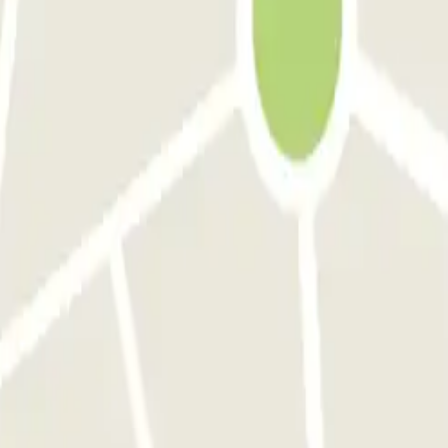
Barcelona
Parking en Atocha
sas.