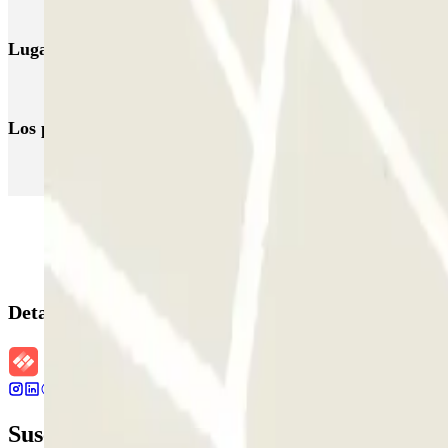
Lugares y eventos interesantes cerca de Parkbee Bethel
Parkings en el Aeropuerto de Róterdam-La Haya (RTM)
Los parkings
más reservados
Parking en Madrid
Parking en Barcelona
Parking en Aeropuerto Bar
Detalles de la reserva
Suscríbete a nuestra newsletter y entérate 