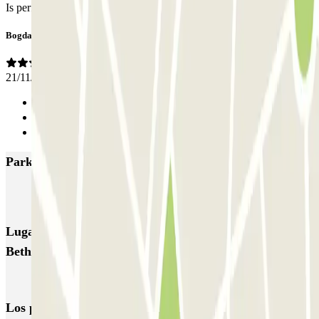
Is perfect. Thank you.
Bogdan
21/11/2024
Anterior
1
Siguiente
Parkings más valorados en Delft
ParkBee Antonia Veerstraat
Parkbee Michiel de Ruyterweg
Lugares y eventos interesantes cerca de Parkbee
Bethelpark Noord
Parkings en el Aeropuerto de Róterdam-La Haya (RTM)
Los parkings
más reservados