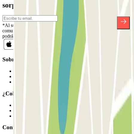
sorpresas.
*Al suscribirte aceptas nuestra Política de Privacidad para recibir
comunicaciones comerciales de Parclick. Sin ningún compromiso,
podrás darte de baja cuando quieras en la misma newsletter.
Sobre Parclick
Quiénes somos
Cómo funciona
Nuestros parkings
¿Colaboramos?
Profesionales
Proveedor de parking
Afiliados
Contacto