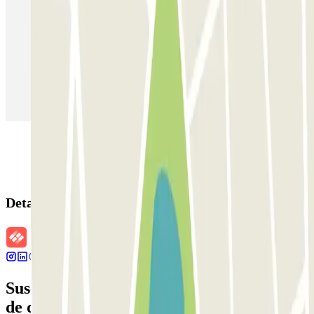
Parking en Madrid
Parking en Barcelona
Parking en Aeropuerto Barcelona
Parking en Aeropuerto Madrid Barajas
Parking en Sants - Estación de Barcelona
Parking en Atocha
Detalles de la reserva
Suscríbete a nuestra newsletter y entérate
de descuentos, sorteos y otras muchas