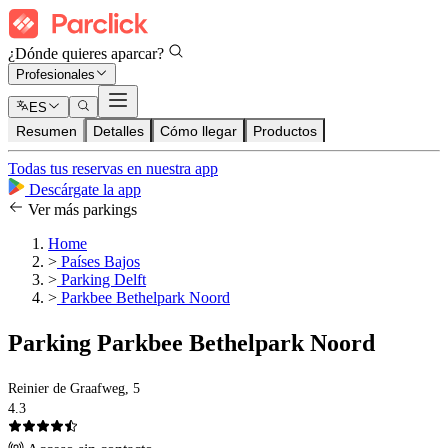
¿Dónde quieres aparcar?
Profesionales
ES
Resumen
Detalles
Cómo llegar
Productos
Todas tus reservas en nuestra app
Descárgate la app
Ver más parkings
Home
>
Países Bajos
>
Parking Delft
>
Parkbee Bethelpark Noord
Parking Parkbee Bethelpark Noord
Reinier de Graafweg, 5
4.3