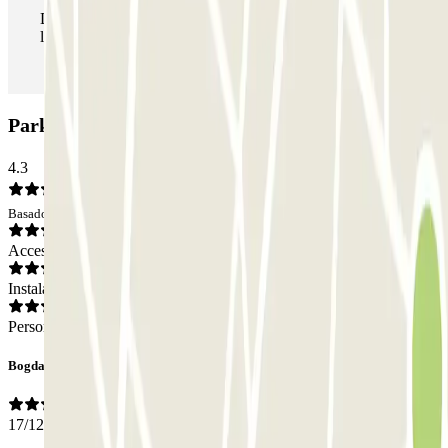
Durante tu estancia podrás entrar y salir del parking todas
las veces que quieras.
Parking Parkbee Bethelpark Noord: Opiniones
4.3
Basado en 2 opiniones
Acceso
Instalaciones
Personal
Bogdan
17/12/2024