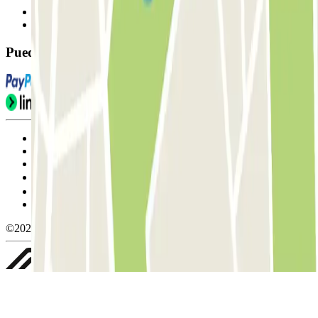
Contáctanos
FAQ
Puedes utilizar estos métodos de pago:
Condiciones de uso y contratación
Condiciones de cancelación
Política de cookies
Gestionar cookies
Política de privacidad
Whistleblowing
©2026 Parclick. All rights reserved