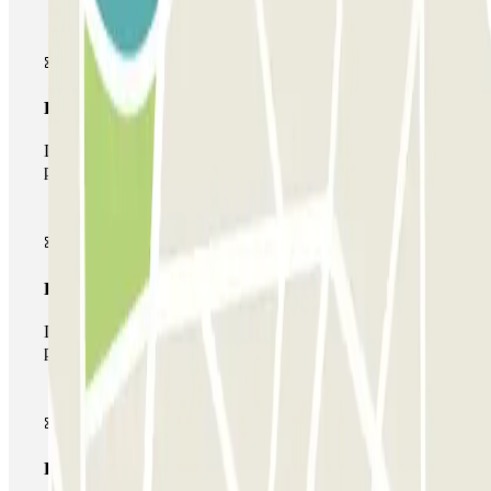
Pase básico
Durante tu estancia podrás entrar y salir una única vez al
parking
Pase multiparking
Durante tu estancia podrás hacer uso de toda la red de
parkings de este operador disponibles en Parclick.
Pase ilimitado