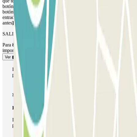
que te encuentra frente a la entrada correcta antes de activar el
botón. A LA SALIDA: Una vez que hayas entrado, recibirás el
botón para abrir la salida. El proceso es el mismo que para la
entrada. MARGEN: Puedes acceder al aparcamiento hasta 1 hora
Productos de Parclick
antes de tu reserva, pero se te cobrará por este tiempo extra.
SALIDA PEATONAL
Para el acceso peatonal, consulta nuestro apartado de ""Información
importante""."
Ver más
Pase básico
Durante tu estancia podrás entrar y salir una única vez al
parking
Pase multiparking
Durante tu estancia podrás hacer uso de toda la red de
parkings de este operador disponibles en Parclick.