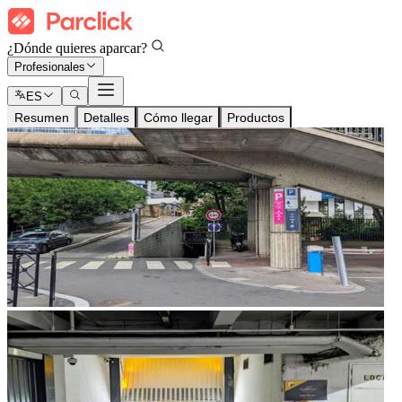
¿Dónde quieres aparcar?
Profesionales
ES
Resumen
Detalles
Cómo llegar
Productos