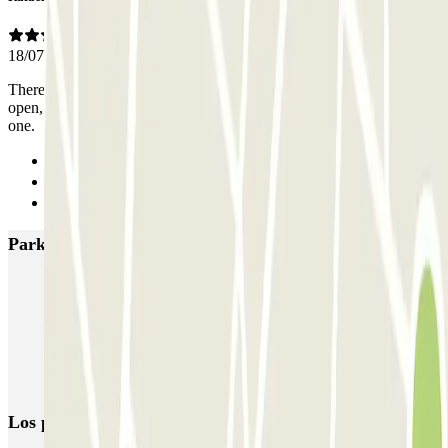
18/07/2025
There's barely any mobile coverage at the entrance, exit gate did not
open, and pedestrian access has two doors while the app only opens
one.
Anterior
1
Siguiente
Parkings más valorados en Courbevoie
URBIS PARK Jacques Cartier (INDIGO) - La Défense - Courbevoie
INDIGO Centre - Grande Arche
Los parkings
más reservados