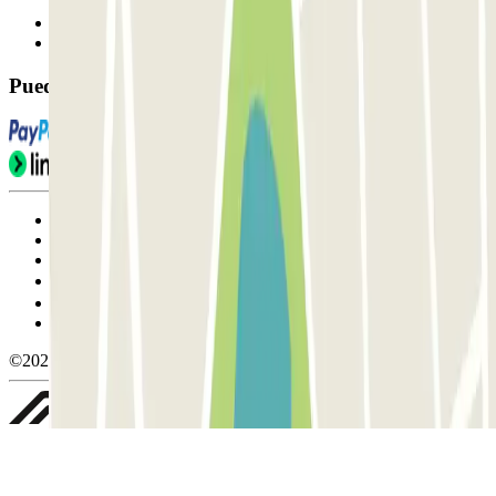
Contáctanos
FAQ
Puedes utilizar estos métodos de pago:
Condiciones de uso y contratación
Condiciones de cancelación
Política de cookies
Gestionar cookies
Política de privacidad
Whistleblowing
©2026 Parclick. All rights reserved