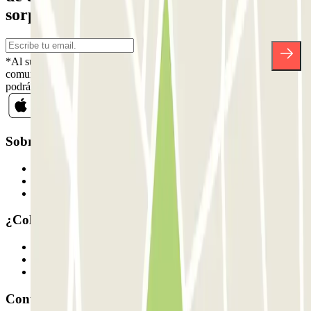
sorpresas.
*Al suscribirte aceptas nuestra Política de Privacidad para recibir
comunicaciones comerciales de Parclick. Sin ningún compromiso,
podrás darte de baja cuando quieras en la misma newsletter.
Sobre Parclick
Quiénes somos
Cómo funciona
Nuestros parkings
¿Colaboramos?
Profesionales
Proveedor de parking
Afiliados
Contacto