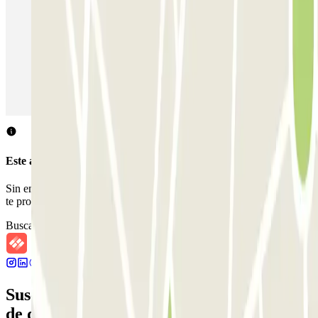
Parking en Madrid
Parking en Barcelona
Parking en Aeropuerto Barcelona
Parking en Aeropuerto Madrid Barajas
Parking en Sants - Estación de Barcelona
Parking en Atocha
Este aparcamiento no acepta reservas a través de Parclick.
Sin embargo, puedes reservar en uno de los parkings cercanos que
te proponemos.
Buscar parkings cercanos
Suscríbete a nuestra newsletter y entérate
de descuentos, sorteos y otras muchas