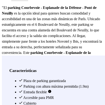
"El
parking Courbevoie - Esplanade de la Défense - Pont de
Neuilly
es la opción ideal para quienes buscan comodidad y
accesibilidad en una de las zonas más dinámicas de París. Ubicado
estratégicamente en el 6 Boulevard de Neuilly, este parking se
encuentra en una contra alameda del Boulevard de Neuilly, lo que
facilita el acceso y la salida sin complicaciones. Al llegar,
simplemente pase frente a los hoteles Novotel y Ibis, y encontrará la
entrada a su derecha, perfectamente señalizada para su
conveniencia. Este
parking Courbevoie - Esplanade de la
Défense - Pont de Neuilly
ofrece una serie de características que lo
hacen destacar entre otras opciones de estacionamiento en la zona.
Con amplios espacios de aparcamiento, garantiza que su vehículo
Características
estará seguro y protegido en todo momento. Además, su proximidad
a importantes puntos de interés como el distrito financiero de La
Plaza de parking garantizada
Défense y el icónico Puente de Neuilly lo convierte en una opción
Parking con altura máxima permitida (1.9m)
preferida tanto para profesionales como para turistas. La seguridad
Entrada flexible
es una prioridad en el
Accesible para PMR
parking Courbevoie - Esplanade de la
Défense - Pont de Neuilly
Cubierto
. Equipado con un sistema de vigilancia