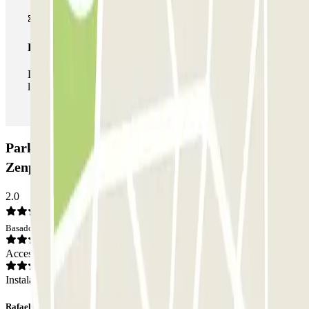
Pase ilimitado
Durante tu estancia podrás entrar y salir del parking todas
las veces que quieras.
Parking Pont de Neuilly - Esplanade de la Défense
Zenpark: Opiniones
2.0
Basado en 1 opiniones
Acceso
Instalaciones
Rafael