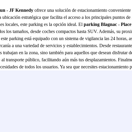
dun - JF Kennedy
ofrece una solución de estacionamiento conveniente y 
ubicación estratégica que facilita el acceso a los principales puntos de 
es locales, este parking es la opción ideal. El
parking Blagnac - Plac
dos los tamaños, desde coches compactos hasta SUV. Además, su proximida
 este parking está equipado con un sistema de vigilancia las 24 horas,
rcanía a una variedad de servicios y establecimientos. Desde restaurantes
es trabajan en la zona, sino también para aquellos que desean disfrutar
 al transporte público, facilitando aún más tus desplazamientos. Finalm
ecesidades de todos los usuarios. Ya sea que necesites estacionamiento p
 seguridad y conveniencia, este parking es la elección perfecta para q
 tranquilidad de saber que tu vehículo está en buenas manos.