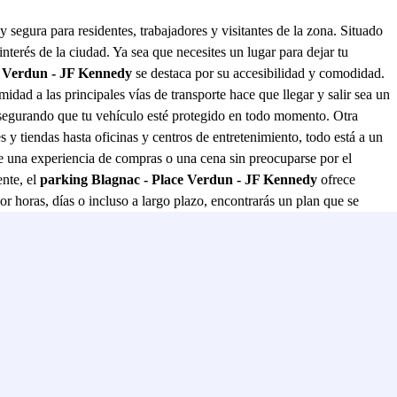
segura para residentes, trabajadores y visitantes de la zona. Situado
interés de la ciudad. Ya sea que necesites un lugar para dejar tu
e Verdun - JF Kennedy
se destaca por su accesibilidad y comodidad.
d a las principales vías de transporte hace que llegar y salir sea un
 asegurando que tu vehículo esté protegido en todo momento. Otra
 y tiendas hasta oficinas y centros de entretenimiento, todo está a un
 de una experiencia de compras o una cena sin preocuparse por el
ente, el
parking Blagnac - Place Verdun - JF Kennedy
ofrece
or horas, días o incluso a largo plazo, encontrarás un plan que se
uienes buscan una solución de estacionamiento confiable en Blagnac.