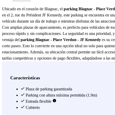
Ubicado en el corazón de Blagnac, el
parking Blagnac - Place Ver
en el 2, rue du Président JF Kennedy, este parking se encuentra en una 
vehículo durante un día de trabajo o mientras disfrutas de las atraccion
Con amplias plazas de aparcamiento, es perfecto para vehículos de to
proceso rápido y sin complicaciones. La seguridad es una prioridad, y
ventaja del
parking Blagnac - Place Verdun - JF Kennedy
es su ce
corto paseo. Esto lo convierte en una opción ideal no solo para quien
estacionamiento. Además, su ubicación central permite un fácil acceso
tarifas competitivas y opciones de pago flexibles, adaptándose a las n
ajuste a tu presupuesto. Con su combinación de ubicación estratégica,
No dudes en aprovechar todas las ventajas que ofrece y disfruta de la
Ver más
Características
Plaza de parking garantizada
Parking con altura máxima permitida (1.9m)
Entrada flexible
Cubierto