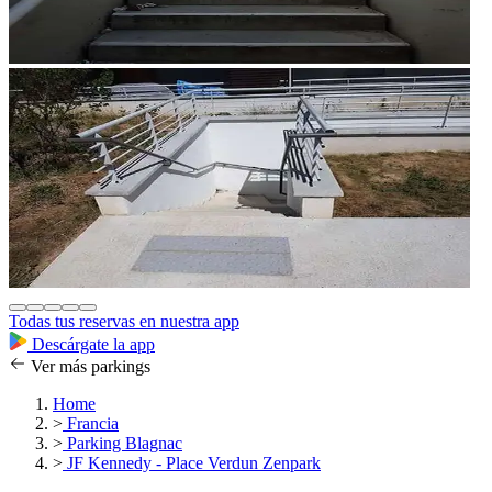
Todas tus reservas en nuestra app
Descárgate la app
Ver más parkings
Home
>
Francia
>
Parking Blagnac
>
JF Kennedy - Place Verdun Zenpark