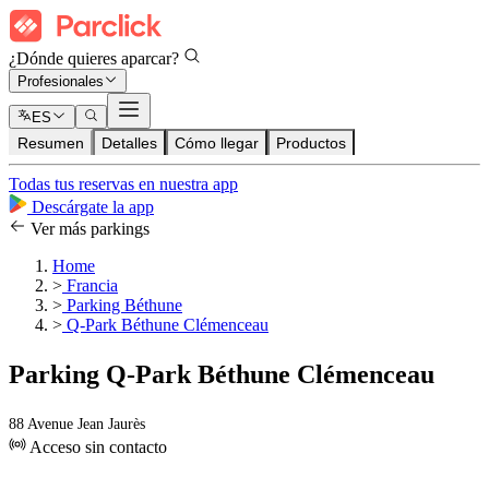
¿Dónde quieres aparcar?
Profesionales
ES
Resumen
Detalles
Cómo llegar
Productos
Todas tus reservas en nuestra app
Descárgate la app
Ver más parkings
Home
>
Francia
>
Parking Béthune
>
Q-Park Béthune Clémenceau
Parking Q-Park Béthune Clémenceau
88 Avenue Jean Jaurès
Acceso sin contacto