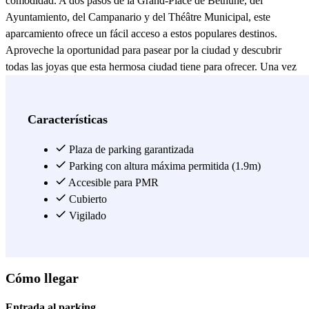
comodidad. A dos pasos de la Grand-Place de Béthune, del
Ayuntamiento, del Campanario y del Théâtre Municipal, este
aparcamiento ofrece un fácil acceso a estos populares destinos.
Aproveche la oportunidad para pasear por la ciudad y descubrir
todas las joyas que esta hermosa ciudad tiene para ofrecer. Una vez
aparcado su vehículo, podrá explorar Béthune a pie. Pasee por la
magnífica Grand-Place, descubra lugares históricos como la
Chapelle Saint-Pry o descubra la riqueza arquitectónica de la ciudad
Características
admirando los magníficos edificios Art Déco. También podrá
disfrutar de una deliciosa comida en restaurantes locales de
Plaza de parking garantizada
renombre, como La Table de Louise para una experiencia
Parking con altura máxima permitida (1.9m)
gastronómica memorable, o Le Petit Paris para platos regionales
Accesible para PMR
tradicionales servidos en un ambiente cálido y acogedor. Con
Cubierto
Parclick y el parking Béthune-Clémenceau, ha encontrado la
Vigilado
solución ideal para aparcar su vehículo en Béthune.
Ver más
Cómo llegar
Entrada al parking