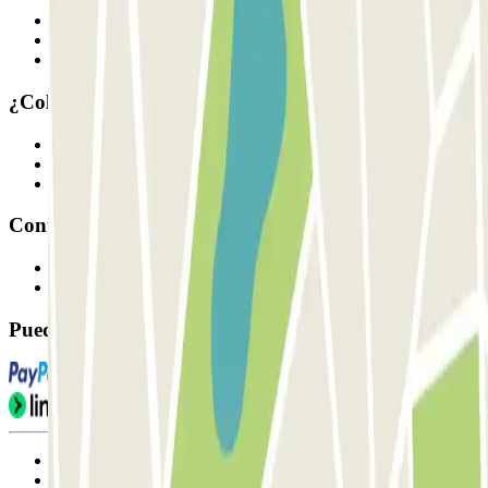
Quiénes somos
Cómo funciona
Nuestros parkings
¿Colaboramos?
Profesionales
Proveedor de parking
Afiliados
Contacto
Contáctanos
FAQ
Puedes utilizar estos métodos de pago:
Condiciones de uso y contratación
Condiciones de cancelación