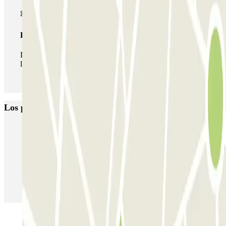
Pase ilimitado
Durante tu estancia podrás entrar y salir del parking todas
las veces que quieras.
Los parkings
más reservados
Parking en Madrid
Parking en Barcelona
Parking en Aeropuerto Barcelona
Parking en Aeropuerto Madrid Barajas
Parking en Sants - Estación de Barcelona
Parking en Atocha