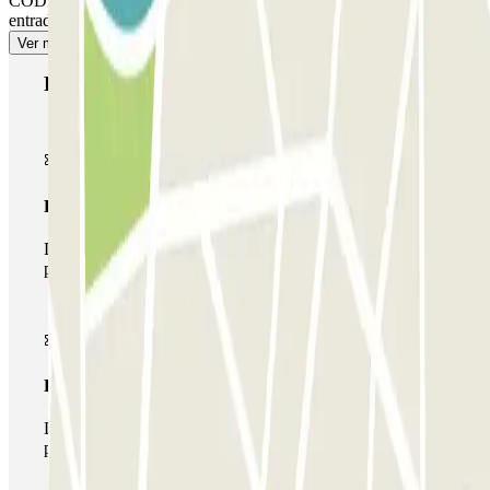
CÓDIGO QR disponible en tu reserva. La reserva siempre permite
entradas y salidas múltiples.
Ver más
Productos de Parclick
Pase básico
Durante tu estancia podrás entrar y salir una única vez al
parking
Pase multiparking
Durante tu estancia podrás hacer uso de toda la red de
parkings de este operador disponibles en Parclick.