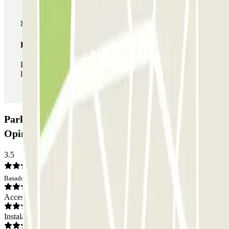
Pase ilimitado
Durante tu estancia podrás entrar y salir del parking todas
las veces que quieras.
Parking Résidence Kley - Gallieni Zenpark:
Opiniones
3.5
Basado en 4 opiniones
Acceso
Instalaciones