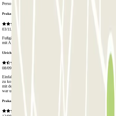
Personal
Prakas
03/11/2025
Fußgänger Eingang schlecht da es mit der Vordertür am Hof nicht
mit App funktioniert und Mitarbeiter hab ich keinen bis jetzt gesehen
Ulrich
08/09/2025
Einfahrt prima, aber keine Möglichkeit wieder zurück ins Parkhaus
zu kommen. War man dann doch irgendwie wieder drin , kam man
mit dem Auto nicht mehr heraus , weil in der Garage kein Empfang
war um die App zu bedienen. Für Schleuse 2 fehlte der Code.
Prakas