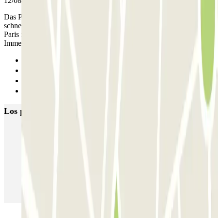
12/08/2025
Das Parkhaus sehr nah an der Metro gelegen, womit ihr ganz
schnell überall hin kommt und es ist sehr sauber und geräumig für
Paris nicht so eng genug Platz zum wenden und nicht überfüllt.
Immer gerne wieder
Anterior
1
2
Siguiente
Los parkings
más reservados
Parking en Madrid
Parking en Barcelona
Parking en Aeropuerto Barcelona
Parking en Aeropuerto Madrid Barajas
Parking en Sants - Estación de Barcelona
Parking en Atocha