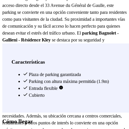
acceso directo desde el 33 Avenue du Général de Gaulle, este
parking se convierte en una opción conveniente tanto para residentes
como para visitantes de la ciudad. Su proximidad a importantes vías
de comunicación y su fácil acceso lo hacen perfecto para quienes
desean evitar el estrés del tráfico urbano. El
parking Bagnolet -
Gallieni - Résidence Kley
se destaca por su seguridad y
comodidad. Equipado con sistemas de vigilancia las 24 horas,
garantiza la protección de su vehículo en todo momento. Además,
cuenta con amplias plazas de aparcamiento que facilitan el
Características
estacionamiento incluso para vehículos de mayor tamaño. La
iluminación adecuada y el mantenimiento constante aseguran que
Plaza de parking garantizada
cada usuario disfrute de una experiencia sin inconvenientes. Para
Parking con altura máxima permitida (1.9m)
aquellos que valoran la conveniencia, el
Entrada flexible
parking Bagnolet -
Gallieni - Résidence Kley
Cubierto
ofrece tarifas competitivas y opciones de
pago flexibles. Ya sea que necesite estacionar por unas horas o
busque una solución a largo plazo, este parking se adapta a sus
necesidades. Además, su ubicación cercana a centros comerciales,
Cómo llegar
restaurantes y otros puntos de interés lo convierte en una opción