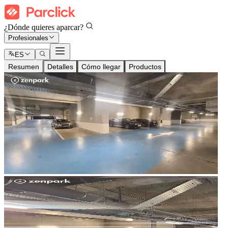
¿Dónde quieres aparcar?
Profesionales
ES
Resumen
Detalles
Cómo llegar
Productos