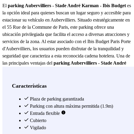
El
parking Aubervilliers - Stade André Karman - Ibis Budget
es
la opción ideal para quienes buscan un lugar seguro y accesible para
estacionar su vehículo en Aubervilliers. Situado estratégicamente en
el 55 Rue de la Commune de Paris, este parking ofrece una
ubicación privilegiada que facilita el acceso a diversas atracciones y
servicios de la zona. Al estar asociado con el Ibis Budget Paris Porte
d'Aubervilliers, los usuarios pueden disfrutar de la tranquilidad y
seguridad que caracteriza a esta reconocida cadena hotelera. Una de
las principales ventajas del
parking Aubervilliers - Stade André
Karman - Ibis Budget
es su proximidad a importantes puntos de
interés, como el Stade André Karman, lo que lo convierte en una
opción perfecta para los aficionados al deporte y los asistentes a
Características
eventos. Además, su ubicación cercana a las principales vías de
acceso permite una conexión rápida y sencilla con el centro de París,
Plaza de parking garantizada
haciendo de este parking una opción conveniente tanto para
Parking con altura máxima permitida (1.9m)
residentes como para visitantes. El
Entrada flexible
parking Aubervilliers - Stade
André Karman - Ibis Budget
Cubierto
no solo destaca por su ubicación,
sino también por sus excelentes características. Ofrece amplias
Vigilado