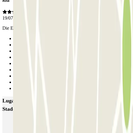
Rita
19/07/2026
Die Einfahrt ist extern eng ansonsten war alles super
Anterior
1
2
3
4
5
6
7
Siguiente
Lugares y eventos interesantes cerca de Ibis Budget -
Stade André Karman Zenpark
Aparcar cerca de la Cité des Sciences et de l’Industrie
Parking Adidas Arena - Porte de la Chapelle al mejor precio