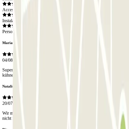
Acceso
Instalaciones
Personal
Maria-Stephanie
04/08/2026
Super enge Ein- und Ausfahrt. Größer als VW Golf 8 Variant setzt
kühnes und geübtes Fahrvergnügen voraus.
Natalie
20/07/2026
Wir mussten extra nochmal den normalen Preis zahlen, weil wir
nicht rausgekommen sind.