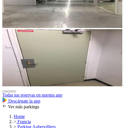
Todas tus reservas en nuestra app
Descárgate la app
Ver más parkings
Home
>
Francia
>
Parking Aubervilliers