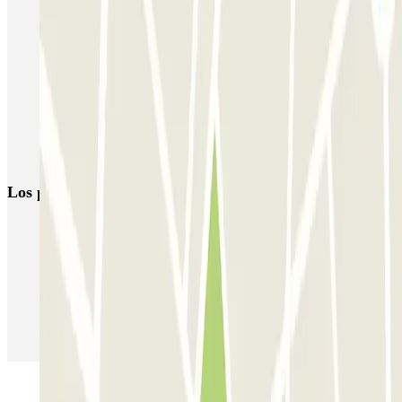
Reserva un parking cerca del Stade de France
Aparcar cerca de la Filarmónica de París
Centro Acuático de París
Parkings cerca de la Estación del Norte, París
Reserva parking cerca de la Basílica del Sacré-Coeur
Los parkings
más reservados
Parking en Madrid
Parking en Barcelona
Parking en Aeropuerto Barcelona
Parking en Aeropuerto Madrid Barajas
Parking en Sants - Estación de Barcelona
Parking en Atocha