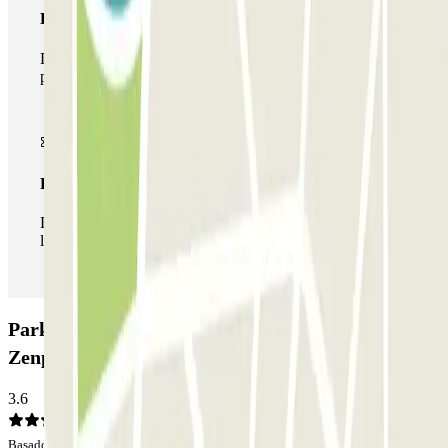
Pase multiparking
Durante tu estancia podrás hacer uso de toda la red de
parkings de este operador disponibles en Parclick.
Pase ilimitado
Durante tu estancia podrás entrar y salir del parking todas
las veces que quieras.
Parking Ibis Budget - Stade André Karman
Zenpark: Opiniones
3.6
Basado en 21 opiniones