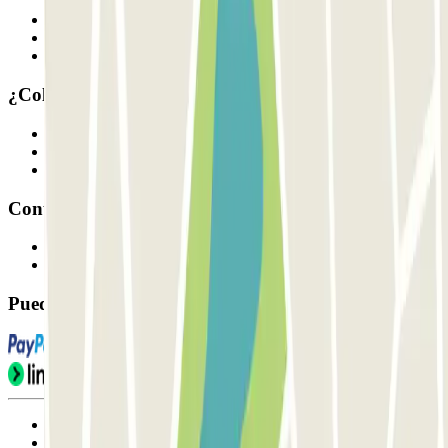
Quiénes somos
Cómo funciona
Nuestros parkings
¿Colaboramos?
Profesionales
Proveedor de parking
Afiliados
Contacto
Contáctanos
FAQ
Puedes utilizar estos métodos de pago:
Condiciones de uso y contratación
Condiciones de cancelación