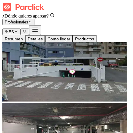
¿Dónde quieres aparcar?
Profesionales
ES
Resumen
Detalles
Cómo llegar
Productos