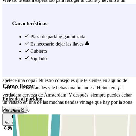
WeParc te estará esperando para recoger tu coche y llevarlo a un
aparcamiento cercano, vigilado y cubierto. También se
comprometen a devolverte tu coche en el lugar y tiempo acordado.
¿Qué puedes encontrar por esta zona para visitar? ¡Mucho! Por
Características
ejemplo, puedes pasear a lo largo del Prinsengracht, uno de los
canales más famosos de Ámsterdam. También hay dos monumentos
Plaza de parking garantizada
en el mismo Westermarkt: el monumento de Ana Frank y el
Es necesario dejar las llaves
monumento Gay. Si lo que realmente quieres es aparcar en el centro
Cubierto
de Ámsterdam, ¡no ha lugar más céntrico que éste! Además, tiene
Vigilado
muy buena comunicación con el transporte público, con paradas de
tranvía y autobús a ambos lados de la calle. ¿Y qué pasa si te
apetece una copa? Nuestro consejo es que te sientes en alguno de
Cómo llegar
los bares de los canales y te bebas una holandesa Heineken, ¡la
verdadera cerveza de Ámsterdam! Y después, siempre puedes echar
Entrada al parking
un vistazo en una de las muchas tiendas vintage que hay por la zona.
Ver más
Westermarkt 70
Ver mapa