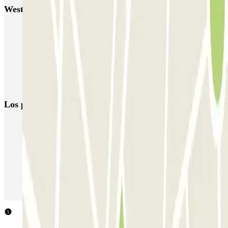
Westermarkt
Parking Casa de Ana Frank
Parking Amsterdam Central | Reserva de aparcamiento barato
Parking Museo Van Gogh (Ámsterdam)
Parkings en el Aeropuerto de Ámsterdam-Schiphol (AMS)
Los parkings
más reservados
Parking en Madrid
Parking en Barcelona
Parking en Aeropuerto Barcelona
Parking en Aeropuerto Madrid Barajas
Parking en Sants - Estación de Barcelona
Parking en Atocha