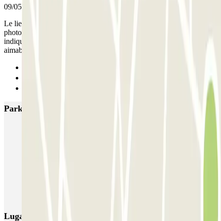
09/05/2019
Le lieu de RV était très mal indiqué et ne correspondait pas à la
photo sur le site. Je n'ai pas reçu de mail avec un code comme
indiqué sur le site. J'ai donc laissé ma voiture une personne pas très
aimable et pas très facilitante.
Anterior
1
Siguiente
Parkings más valorados en Ámsterdam
Q-Park Nieuwendijk
Q-Park Europarking
Q-Park Byzantium
Q-Park Oostpoort
Q-Park Museumplein
VALET - Hotel Swissotel
VALET - NEMO Science Museum
VALET - Jodenbreestraat, 4
VALET - Stadsschouwburg Amsterdam
VALET - Rijksmuseum
Lugares y eventos interesantes cerca de WeParc Valet -