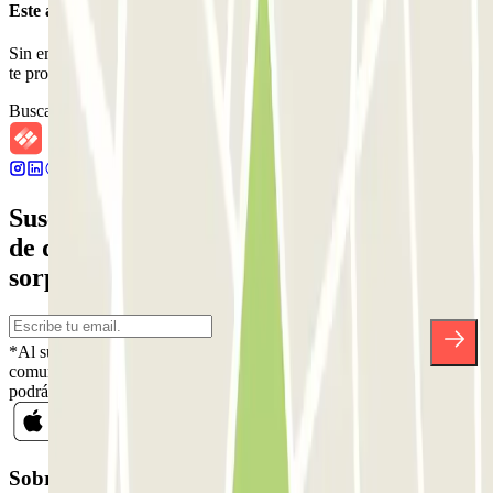
Este aparcamiento no acepta reservas a través de Parclick.
Sin embargo, puedes reservar en uno de los parkings cercanos que
te proponemos.
Buscar parkings cercanos
Suscríbete a nuestra newsletter y entérate
de descuentos, sorteos y otras muchas
sorpresas.
*Al suscribirte aceptas nuestra Política de Privacidad para recibir
comunicaciones comerciales de Parclick. Sin ningún compromiso,
podrás darte de baja cuando quieras en la misma newsletter.
Sobre Parclick