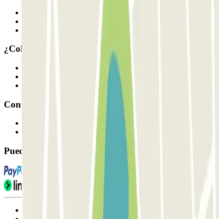
Quiénes somos
Cómo funciona
Nuestros parkings
¿Colaboramos?
Profesionales
Proveedor de parking
Afiliados
Contacto
Contáctanos
FAQ
Puedes utilizar estos métodos de pago:
Condiciones de uso y contratación
Condiciones de cancelación