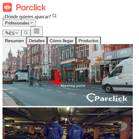
¿Dónde quieres aparcar?
Profesionales
ES
Resumen
Detalles
Cómo llegar
Productos