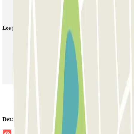
Parking Museo Van Gogh (Ámsterdam)
Parkings en el Aeropuerto de Ámsterdam-Schiphol (AMS)
Los parkings
más reservados
Parking en Madrid
Parking en Barcelona
Parking en Aeropuerto Barcelona
Parking en Aeropuerto Madrid Barajas
Parking en Sants - Estación de Barcelona
Parking en Atocha
Detalles de la reserva