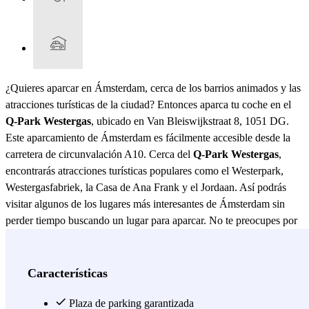
¿Quieres aparcar en Ámsterdam, cerca de los barrios animados y las
atracciones turísticas de la ciudad? Entonces aparca tu coche en el
Q-Park Westergas
, ubicado en Van Bleiswijkstraat 8, 1051 DG.
Este aparcamiento de Ámsterdam es fácilmente accesible desde la
carretera de circunvalación A10. Cerca del
Q-Park Westergas
,
encontrarás atracciones turísticas populares como el Westerpark,
Westergasfabriek, la Casa de Ana Frank y el Jordaan. Así podrás
visitar algunos de los lugares más interesantes de Ámsterdam sin
perder tiempo buscando un lugar para aparcar. No te preocupes por
el aparcamiento, simplemente toma el transporte público desde Q-
Park hasta, por ejemplo, Leidseplein, Museumplein, Vondelpark o el
distrito de los canales. La parada de tranvía Van Hallstraat está a
Características
pocos minutos a pie del aparcamiento y ofrece conexiones por toda
la ciudad. Explora la ciudad sin preocuparte por el aparcamiento.
Plaza de parking garantizada