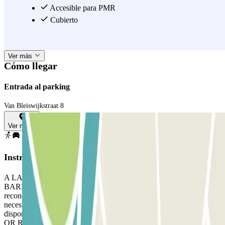
Reserva tu plaza de aparcamiento con antelación y tu día en
Accesible para PMR
Ámsterdam será aún más agradable. Al final del día, puedes
Cubierto
simplemente recoger tu coche en Q-Park Westergas. ¡Reserva ahora
a través de Parclick y haz tu vida más fácil!
Ver más
Cómo llegar
Entrada al parking
Van Bleiswijkstraat 8
Ver mapa
Instrucciones
A LA LLEGADA: Ingrese al estacionamiento. PARA ABRIR LA
BARRERA: Acérquese a la barrera. El lector de placas de matrícula
reconocerá su vehículo y la barrera se abrirá automáticamente sin
necesidad de presionar ningún botón. Estacione en cualquier lugar
disponible. SI LA BARRERA NO SE ABRE: USE EL CÓDIGO
QR RECIBIDO EN SU CORREO DE CONFIRMACIÓN: Si el