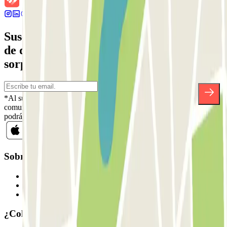
Suscríbete a nuestra newsletter y entérate
de descuentos, sorteos y otras muchas
sorpresas.
*Al suscribirte aceptas nuestra Política de Privacidad para recibir
comunicaciones comerciales de Parclick. Sin ningún compromiso,
podrás darte de baja cuando quieras en la misma newsletter.
Sobre Parclick
Quiénes somos
Cómo funciona
Nuestros parkings
¿Colaboramos?