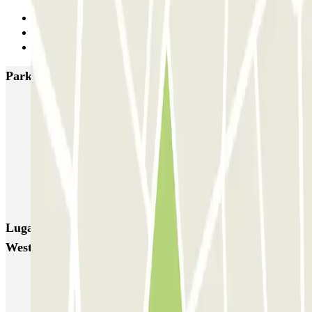
Anterior
1
Siguiente
Parkings más valorados en Ámsterdam
Q-Park Nieuwendijk
Q-Park Europarking
Q-Park Byzantium
Q-Park Oostpoort
Q-Park Museumplein
VALET - Hotel Swissotel
VALET - NEMO Science Museum
VALET - Jodenbreestraat, 4
VALET - Stadsschouwburg Amsterdam
VALET - Rijksmuseum
Lugares y eventos interesantes cerca de Q-Park
Westergas
Parking Casa de Ana Frank
Parking Amsterdam Central | Reserva de aparcamiento barato