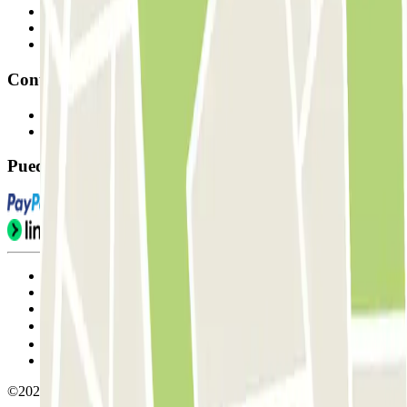
Profesionales
Proveedor de parking
Afiliados
Contacto
Contáctanos
FAQ
Puedes utilizar estos métodos de pago:
Condiciones de uso y contratación
Condiciones de cancelación
Política de cookies
Gestionar cookies
Política de privacidad
Whistleblowing
©2026 Parclick. All rights reserved