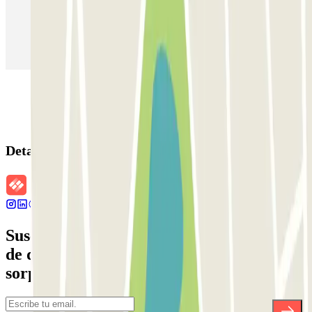
Parking en Aeropuerto Madrid Barajas
Parking en Sants - Estación de Barcelona
Parking en Atocha
Detalles de la reserva
Suscríbete a nuestra newsletter y entérate
de descuentos, sorteos y otras muchas
sorpresas.