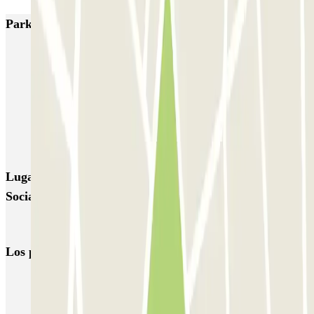
Parkings más valorados en Ámsterdam
Q-Park Nieuwendijk
Q-Park Europarking
Q-Park Byzantium
Q-Park Oostpoort
Q-Park Museumplein
VALET - Hotel Swissotel
VALET - NEMO Science Museum
VALET - Jodenbreestraat, 4
VALET - Stadsschouwburg Amsterdam
VALET - Rijksmuseum
Lugares y eventos interesantes cerca de Parkbee The
Social Hub Amsterdam City
Parking Museo Van Gogh (Ámsterdam)
Los parkings
más reservados
Parking en Madrid
Parking en Barcelona
Parking en Aeropuerto Barcelona