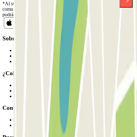
*Al suscribirte aceptas nuestra Política de Privacidad para recibir
comunicaciones comerciales de Parclick. Sin ningún compromiso,
podrás darte de baja cuando quieras en la misma newsletter.
Sobre Parclick
Quiénes somos
Cómo funciona
Nuestros parkings
¿Colaboramos?
Profesionales
Proveedor de parking
Afiliados
Contacto
Contáctanos
FAQ