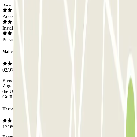
Basado en 17 opiniones
Acceso
Instalaciones
Personal
Malte
02/07/2026
Preis und Lage sind für Amsterdam echt in Ordnung. Mit dem
Zugang hat auch alles geklappt. Allerdings war der Parkplatz und
die Umgebung sehr dreckig, weshalb man nicht nicht das beste
Gefühl hatte. Ging aber alles gut.
Harrald
17/05/2026