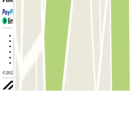
Puedes utilizar estos métodos de pago:
Condiciones de uso y contratación
Condiciones de cancelación
Política de cookies
Gestionar cookies
Política de privacidad
Whistleblowing
©2026 Parclick. All rights reserved