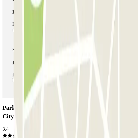
Pase multiparking
Durante tu estancia podrás hacer uso de toda la red de
parkings de este operador disponibles en Parclick.
Pase ilimitado
Durante tu estancia podrás entrar y salir del parking todas
las veces que quieras.
Parking Parkbee The Social Hub Amsterdam
City: Opiniones
3.4