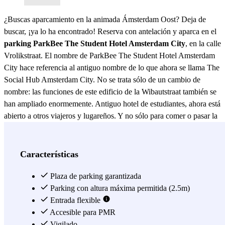
¿Buscas aparcamiento en la animada Ámsterdam Oost? Deja de
buscar, ¡ya lo ha encontrado! Reserva con antelación y aparca en el
parking ParkBee The Student Hotel Amsterdam City
, en la calle
Vrolikstraat. El nombre de ParkBee The Student Hotel Amsterdam
City hace referencia al antiguo nombre de lo que ahora se llama The
Social Hub Amsterdam City. No se trata sólo de un cambio de
nombre: las funciones de este edificio de la Wibautstraat también se
han ampliado enormemente. Antiguo hotel de estudiantes, ahora está
abierto a otros viajeros y lugareños. Y no sólo para comer o pasar la
noche: El Social Hub también ofrece espacios para vivir, trabajar y
celebrar eventos. ¿Trabajas en un lugar independiente o eres
autónomo? Puedes alquilar un escritorio en este lugar tan especial.
Características
Elige un escritorio temporal por día, un lugar de trabajo flexible o
fijo por mes o alquila una sala de reuniones. Aparca en ParkBee The
Plaza de parking garantizada
Student Hotel Amsterdam City y lleva tu trabajo al siguiente nivel.
Parking con altura máxima permitida (2.5m)
¿Quierse saber qué más se puede hacer en la zona? Vrolikstraat se
Entrada flexible
encuentra en una zona con una rica historia, que se remonta a 1888.
Accesible para PMR
Al principio vivían allí muchos artesanos y trabajadores. Ahora
Vigilado