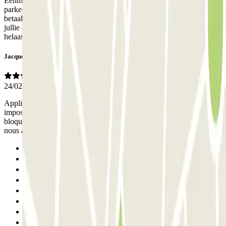
Eenmaal in het hotel bleek dat ik voor € 30,00 dezelfde
parkeerplaats kon gebruiken waarvoor ik bij jullie € 80,00 heb
betaald. Ik ga dus geen gebruik meer maken van jullie services en
jullie ook niet aanbevelen bij vrienden of familie. Jammer maar
helaas
Jacques, Pierre
24/02/2026
Application compliquée pour entrer dans le parking. Sortie rendue
impossible: une barrière intermédiaire était cassée. Je suis resté
bloqué plus de 20 mn avant de pouvoir sortir; le personnel pour
nous aider a été Ok, sans plus. Finalement on a trouvé ave
Anterior
1
2
3
4
5
6
Siguiente