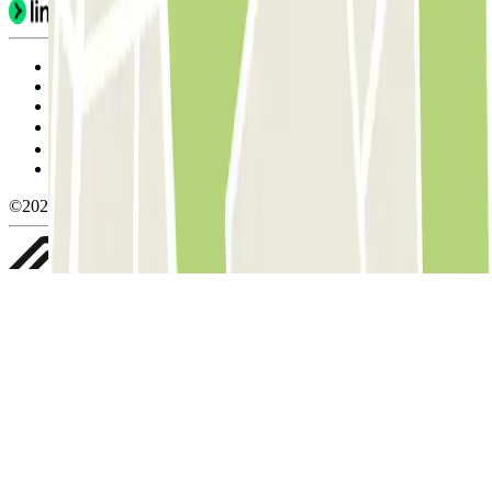
Condiciones de uso y contratación
Condiciones de cancelación
Política de cookies
Gestionar cookies
Política de privacidad
Whistleblowing
©2026 Parclick. All rights reserved