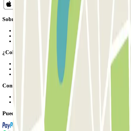
Sobre Parclick
Quiénes somos
Cómo funciona
Nuestros parkings
¿Colaboramos?
Profesionales
Proveedor de parking
Afiliados
Contacto
Contáctanos
FAQ
Puedes utilizar estos métodos de pago: