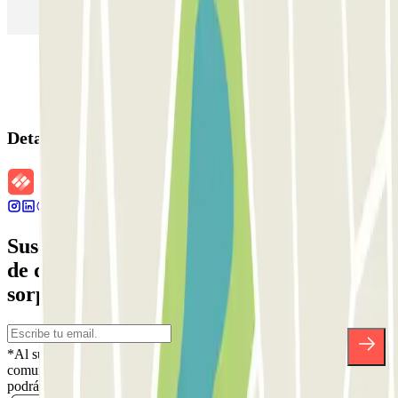
Parking en Sants - Estación de Barcelona
Parking en Atocha
Detalles de la reserva
Suscríbete a nuestra newsletter y entérate
de descuentos, sorteos y otras muchas
sorpresas.
*Al suscribirte aceptas nuestra Política de Privacidad para recibir
comunicaciones comerciales de Parclick. Sin ningún compromiso,
podrás darte de baja cuando quieras en la misma newsletter.