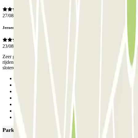
27/08/2025
Jeroen
23/08/2025
Zeer goed bevallen, genoeg plaats ruim genoeg om in en uit te
rijden. Van hieruit zit je zo in t centrum van de stad via station
sloterdijk of met de fiets.
Anterior
1
2
3
4
5
Siguiente
Parkings más valorados en Ámsterdam