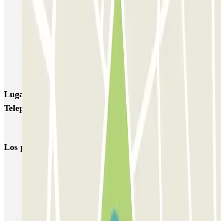
Q-Park Nieuwendijk
Q-Park Europarking
Q-Park Byzantium
Q-Park Oostpoort
Q-Park Museumplein
VALET - Hotel Swissotel
VALET - NEMO Science Museum
VALET - Jodenbreestraat, 4
VALET - Stadsschouwburg Amsterdam
VALET - Rijksmuseum
Lugares y eventos interesantes cerca de ParkBee
Teleport Towers
Parking Casa de Ana Frank
Los parkings
más reservados
Parking en Madrid
Parking en Barcelona
Parking en Aeropuerto Barcelona
Parking en Aeropuerto Madrid Barajas