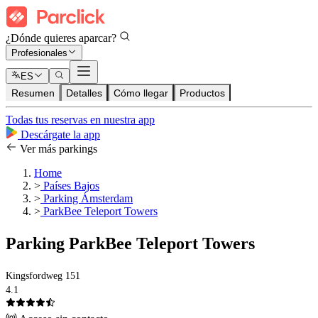
¿Dónde quieres aparcar?
Profesionales
ES
Resumen
Detalles
Cómo llegar
Productos
Todas tus reservas en nuestra app
Descárgate la app
Ver más parkings
Home
>
Países Bajos
>
Parking Ámsterdam
>
ParkBee Teleport Towers
Parking ParkBee Teleport Towers
Kingsfordweg 151
4.1