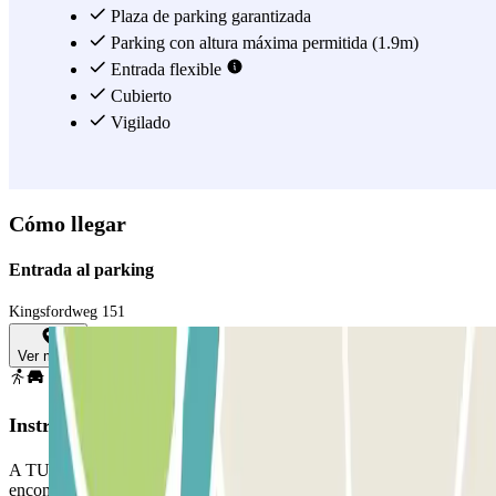
Plaza de parking garantizada
Parking con altura máxima permitida (1.9m)
Entrada flexible
Cubierto
Vigilado
Cómo llegar
Entrada al parking
Kingsfordweg 151
Ver mapa
Instrucciones
A TU LLEGADA: Desde la app o a través del enlace que
encontrarás en tu reserva, utiliza el botón que te proporcionamos