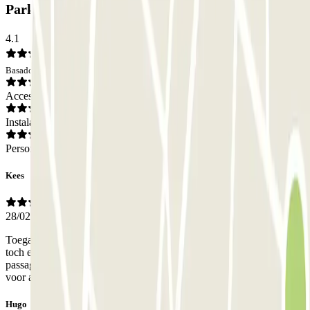
Parking ParkBee Teleport Towers: Opiniones
4.1
Basado en 14 opiniones
Acceso
Instalaciones
Personal
Kees
28/02/2026
Toegang niet beveiligd, slagbomen allemaal kapot!!! Na afmelden
toch een verlenging gefactureerd gekregen omdat ik niet door de
passagiersingang ben gelopen maar door de niet afgesloten ingang
voor auto's. Ondanks netjes af bij vertrek. Geen personeel.!
Hugo