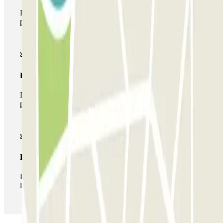
Durante tu estancia podrás entrar y salir una única vez al
parking
Pase multiparking
Durante tu estancia podrás hacer uso de toda la red de
parkings de este operador disponibles en Parclick.
Pase ilimitado
Durante tu estancia podrás entrar y salir del parking todas
las veces que quieras.