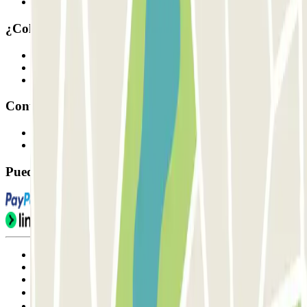
Nuestros parkings
¿Colaboramos?
Profesionales
Proveedor de parking
Afiliados
Contacto
Contáctanos
FAQ
Puedes utilizar estos métodos de pago:
Condiciones de uso y contratación
Condiciones de cancelación
Política de cookies
Gestionar cookies
Política de privacidad