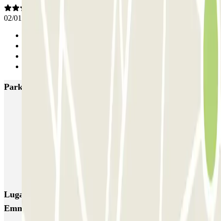
02/01/2026
Anterior
1
2
Siguiente
Parkings más valorados en Ámsterdam
Q-Park Nieuwendijk
Q-Park Europarking
Q-Park Byzantium
Q-Park Oostpoort
Q-Park Museumplein
VALET - Hotel Swissotel
VALET - NEMO Science Museum
VALET - Jodenbreestraat, 4
VALET - Stadsschouwburg Amsterdam
VALET - Rijksmuseum
Lugares y eventos interesantes cerca de Parkbee Ruby
Emma Hotel