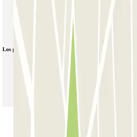
Parking Museo Van Gogh (Ámsterdam)
Parking Amsterdam Central | Reserva de aparcamiento barato
Parking Casa de Ana Frank
Parkings en el Aeropuerto de Ámsterdam-Schiphol (AMS)
Los parkings
más reservados
Parking en Madrid
Parking en Barcelona
Parking en Aeropuerto Barcelona
Parking en Aeropuerto Madrid Barajas
Parking en Sants - Estación de Barcelona
Parking en Atocha