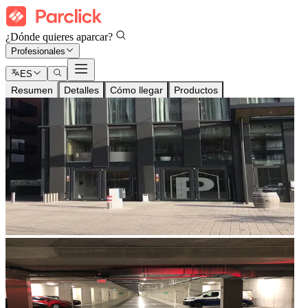
¿Dónde quieres aparcar?
Profesionales
ES
Resumen
Detalles
Cómo llegar
Productos