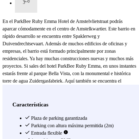
En el ParkBee Ruby Emma Hotel de Amstelvlietstraat podrás
aparcar cómodamente en el centro de Amstelkwartier. Este barrio en
rápido desarrollo se encuentra entre Spaklerweg y
Duivendrechtsevaart. Además de muchos edificios de oficinas y
empresas, el barrio está formado principalmente por zonas
residenciales. Ya hay muchas construcciones nuevas y muchos más
proyectos. Si sales del hotel ParkBee Ruby Emma, en unos instantes
estarás frente al parque Bella Vista, con la monumental e histórica
torre de agua Zuidergasfabriek. Aquí también se encuentra el
popular Parque Somerlust. ¿No te has cansado aún del verde y
necesitas más naturaleza? Camina hasta el Natuur Tuinpark
Amstelglorie, donde encontrarás muchos huertos. ParkBee Ruby
Características
Emma Hotel no es sólo un aparcamiento interesante para el tráfico
local. Gracias a la parada de metro Spaklerweg, que está a la vuelta
Plaza de parking garantizada
de la esquina, podrás continuar tu viaje desde aquí con las líneas de
Parking con altura máxima permitida (2m)
metro 51, 53 y 54. En una dirección, la línea 51 te lleva, entre otras,
Entrada flexible