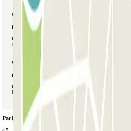
Pase multiparking
Durante tu estancia podrás hacer uso de toda la red de
parkings de este operador disponibles en Parclick.
Pase ilimitado
Durante tu estancia podrás entrar y salir del parking todas
las veces que quieras.
Parking Parkbee Ruby Emma Hotel: Opiniones
4.5