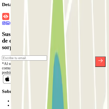
Detalles de la reserva
Suscríbete a nuestra newsletter y entérate
de descuentos, sorteos y otras muchas
sorpresas.
*Al suscribirte aceptas nuestra Política de Privacidad para recibir
comunicaciones comerciales de Parclick. Sin ningún compromiso,
podrás darte de baja cuando quieras en la misma newsletter.
Sobre Parclick
Quiénes somos
Cómo funciona