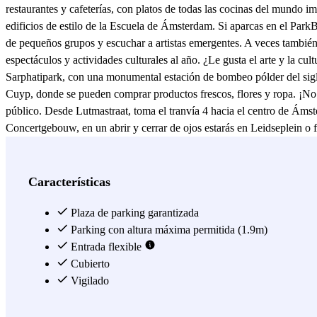
restaurantes y cafeterías, con platos de todas las cocinas del mundo
edificios de estilo de la Escuela de Ámsterdam. Si aparcas en el ParkB
de pequeños grupos y escuchar a artistas emergentes. A veces también s
espectáculos y actividades culturales al año. ¿Le gusta el arte y la cu
Sarphatipark, con una monumental estación de bombeo pólder del si
Cuyp, donde se pueden comprar productos frescos, flores y ropa. ¡No o
público. Desde Lutmastraat, toma el tranvía 4 hacia el centro de Áms
Concertgebouw, en un abrir y cerrar de ojos estarás en Leidseplein 
u otras zonas de Ámsterdam.
Ver más
Características
Plaza de parking garantizada
Parking con altura máxima permitida (1.9m)
Entrada flexible
Cubierto
Vigilado