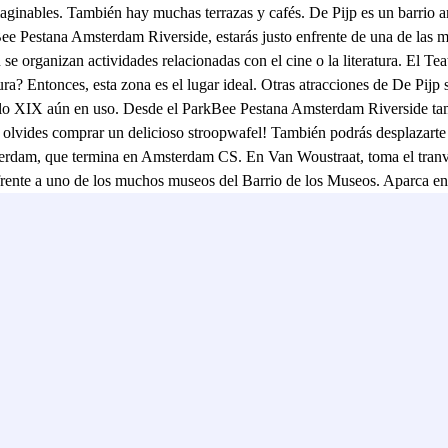
 imaginables. También hay muchas terrazas y cafés. De Pijp es un barr
ee Pestana Amsterdam Riverside, estarás justo enfrente de una de las me
e organizan actividades relacionadas con el cine o la literatura. El Te
ltura? Entonces, esta zona es el lugar ideal. Otras atracciones de De Pij
glo XIX aún en uso. Desde el ParkBee Pestana Amsterdam Riverside ta
lvides comprar un delicioso stroopwafel! También podrás desplazarte fá
terdam, que termina en Amsterdam CS. En Van Woustraat, toma el tranvía 
o frente a uno de los muchos museos del Barrio de los Museos. Aparca 