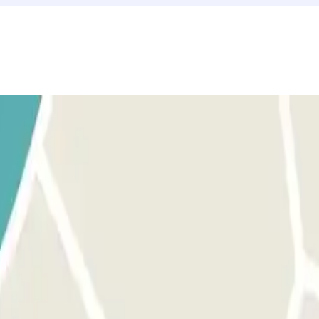
u reserva, utiliza el botón que te proporcionamos para abrir la entrada
 botón para abrir la salida y las puertas peatonales, el proceso es el m
ado y los 15 min extra, deberás abonar el importe adicional a través de 