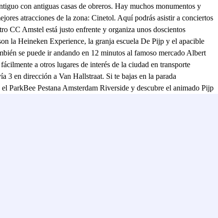
io antiguo con antiguas casas de obreros. Hay muchos monumentos y
jores atracciones de la zona: Cinetol. Aquí podrás asistir a conciertos
atro CC Amstel está justo enfrente y organiza unos doscientos
p son la Heineken Experience, la granja escuela De Pijp y el apacible
mbién se puede ir andando en 12 minutos al famoso mercado Albert
cilmente a otros lugares de interés de la ciudad en transporte
3 en dirección a Van Hallstraat. Si te bajas en la parada
en el ParkBee Pestana Amsterdam Riverside y descubre el animado Pijp