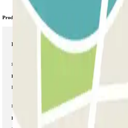
Productos de Parclick
Productos de Parclick
Pase básico
Durante tu estancia podrás entrar y salir una única vez al parking
Pase multiparking