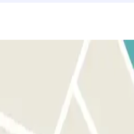
. Asegurate de estar en frente de la entrada correcta antes de activar
ismo que para la entrada. Tendrás 15 min adicionales al finalizar tu
la app o del enlace que encontrarás en tu reserva. Recuerda hacerlo