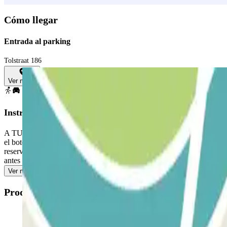
Cómo llegar
Entrada al parking
Tolstraat 186
Ver mapa
Instrucciones
A TU LLEGADA: Desde la app o a través del enlace que encontrarás en t
el botón. A TU SALIDA: Una vez realizada la entrada se te habilitará el
reserva para poder salir del aparcamiento. Si excedes el tiempo reserv
antes de dirigirte hacia la salida para evitar colas.
Ver más
Productos disponibles