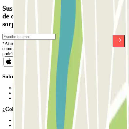
Suscríbete a nuestra newsletter y entérate
de descuentos, sorteos y otras muchas
sorpresas.
*Al suscribirte aceptas nuestra Política de Privacidad para recibir
comunicaciones comerciales de Parclick. Sin ningún compromiso,
podrás darte de baja cuando quieras en la misma newsletter.
Sobre Parclick
Quiénes somos
Cómo funciona
Nuestros parkings
¿Colaboramos?
Profesionales
Proveedor de parking