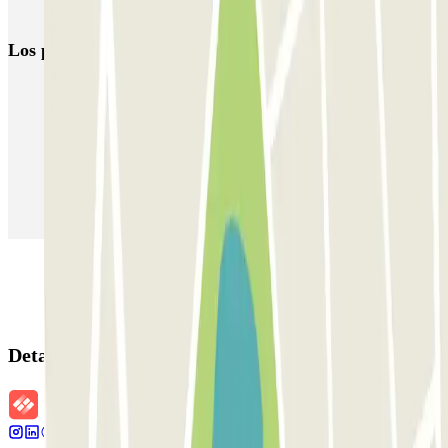
VALET - Stadsschouwburg Amsterdam
VALET - Rijksmuseum
Los parkings
más reservados
Parking en Madrid
Parking en Barcelona
Parking en Aeropuerto Barcelona
Parking en Aeropuerto Madrid Barajas
Parking en Sants - Estación de Barcelona
Parking en Atocha
Detalles de la reserva