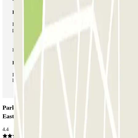
Pase multiparking
Durante tu estancia podrás hacer uso de toda la red de
parkings de este operador disponibles en Parclick.
Pase ilimitado
Durante tu estancia podrás entrar y salir del parking todas
las veces que quieras.
Parking ParkBee OurDomain Amsterdam South
East: Opiniones
4.4