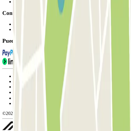
Afiliados
Contacto
Contáctanos
FAQ
Puedes utilizar estos métodos de pago:
Condiciones de uso y contratación
Condiciones de cancelación
Política de cookies
Gestionar cookies
Política de privacidad
Whistleblowing
©2026 Parclick. All rights reserved