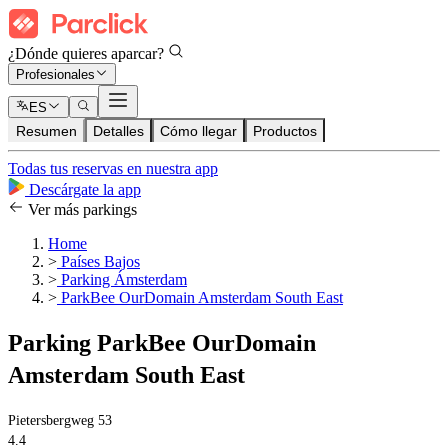
¿Dónde quieres aparcar?
Profesionales
ES
Resumen
Detalles
Cómo llegar
Productos
Todas tus reservas en nuestra app
Descárgate la app
Ver más parkings
Home
>
Países Bajos
>
Parking Ámsterdam
>
ParkBee OurDomain Amsterdam South East
Parking ParkBee OurDomain
Amsterdam South East
Pietersbergweg 53
4.4