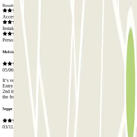
Basado en 11 opiniones
Acceso
Instalaciones
Personal
Melvin
05/06/2026
It‘s very clean, open and has proper Lighting and a lot of space.
Entry by Car and Foot is very easy via the App. I was here for the
2nd time and would recommend it. My car is pretty low and only
the front scraped a little when entering
Seppe
03/11/2025