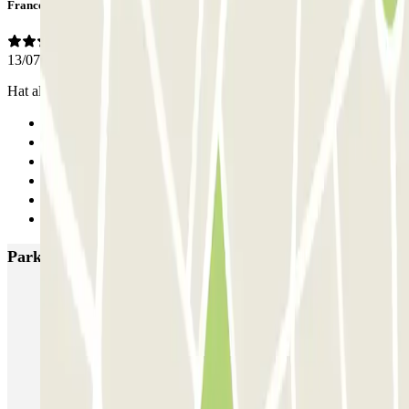
Francesco
13/07/2025
Hat alles super geklappt
Anterior
1
2
3
4
Siguiente
Parkings más valorados en Ámsterdam
Q-Park Nieuwendijk
Q-Park Europarking
Q-Park Byzantium
Q-Park Oostpoort
Q-Park Museumplein
VALET - Hotel Swissotel
VALET - NEMO Science Museum
VALET - Jodenbreestraat, 4