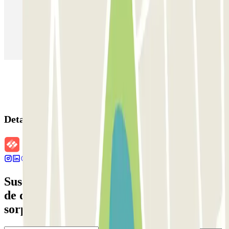
Parking en Aeropuerto Barcelona
Parking en Aeropuerto Madrid Barajas
Parking en Sants - Estación de Barcelona
Parking en Atocha
Detalles de la reserva
Suscríbete a nuestra newsletter y entérate
de descuentos, sorteos y otras muchas
sorpresas.