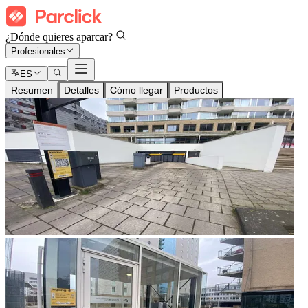
¿Dónde quieres aparcar?
Profesionales
ES
Resumen
Detalles
Cómo llegar
Productos