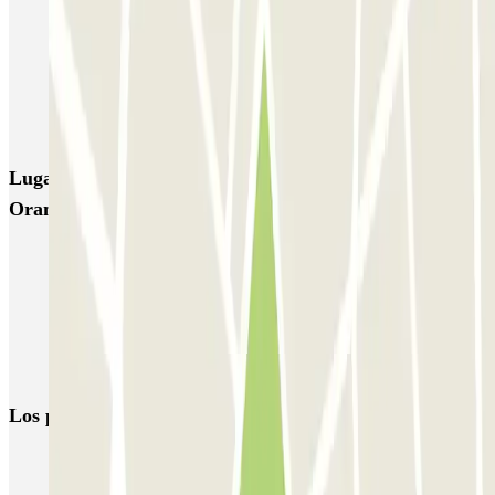
Q-Park Oostpoort
Q-Park Museumplein
VALET - Hotel Swissotel
VALET - NEMO Science Museum
VALET - Jodenbreestraat, 4
VALET - Stadsschouwburg Amsterdam
VALET - Rijksmuseum
Lugares y eventos interesantes cerca de Parkbee
Oranjekwartier
Parking Museo Van Gogh (Ámsterdam)
Parking Casa de Ana Frank
Parking Amsterdam Central | Reserva de aparcamiento barato
Parkings en el Aeropuerto de Ámsterdam-Schiphol (AMS)
Los parkings
más reservados
Parking en Madrid
Parking en Barcelona