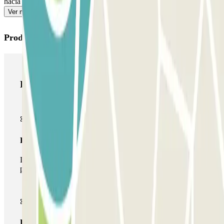
hacia la salida para evitar colas.
Ver más
Productos de Parclick
Productos de Parclick
Pase básico
Durante tu estancia podrás entrar y salir una única vez al
parking
Pase multiparking