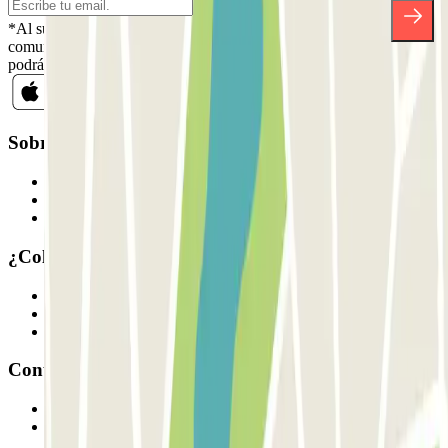
*Al suscribirte aceptas nuestra Política de Privacidad para recibir
comunicaciones comerciales de Parclick. Sin ningún compromiso,
podrás darte de baja cuando quieras en la misma newsletter.
Sobre Parclick
Quiénes somos
Cómo funciona
Nuestros parkings
¿Colaboramos?
Profesionales
Proveedor de parking
Afiliados
Contacto
Contáctanos
FAQ