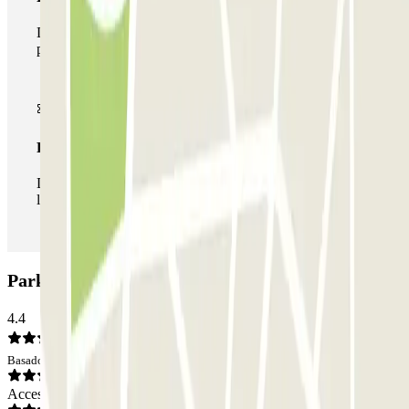
Durante tu estancia podrás hacer uso de toda la red de
parkings de este operador disponibles en Parclick.
Pase ilimitado
Durante tu estancia podrás entrar y salir del parking todas
las veces que quieras.
Parking Parkbee Oranjekwartier: Opiniones
4.4
Basado en 31 opiniones
Acceso