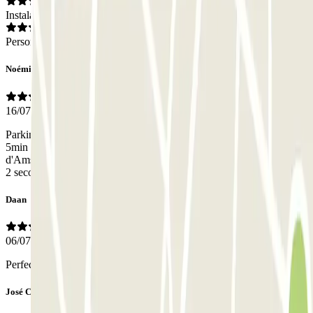
Instalaciones
Personal
Noémie
16/07/2026
Parking sécurisé et propre. On le trouve facilement. Le tram est à
5min à pied. Idéal si vous voulez laisser votre voiture à l'entrée
d'Amsterdam et éviter l'angoisse de percuter des cyclistes toutes les
2 secondes.
Daan
06/07/2026
Perfecte parkeerplaats
José Carlos