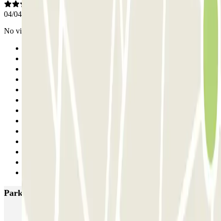
04/04/2026
No vi personal
Anterior
1
2
3
4
5
6
7
8
9
10
11
Siguiente
Parkings más valorados en Ámsterdam
Q-Park Nieuwendijk
Q-Park Europarking
Q-Park Byzantium