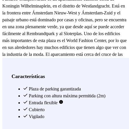
Koningin Wilhelminaplein, en el distrito de Westlandgracht. Está en
la frontera entre Ámsterdam Nieuw-West y Ámsterdam-Zuid y el
paisaje urbano está dominado por casas y oficinas, pero se encuentra
en una zona plenamente verde, ya que desde aquí se puede acceder
fácilmente al Rembrandtpark y al Sloterplas. Uno de los edificios
más importantes de esta plaza es el World Fashion Center, por lo que
en sus alrededores hay muchos edificios que tienen algo que ver con
la industria de la moda. El aparcamiento está cerca del cruce de las
autopistas A10 y A4, que conecta bien la ciudad con otras partes del
país. Pero ParkBee Oranjekwartier también está muy bien situado en
cuanto a transporte público. Se encuentra cerca de la parada de
Características
autobús y tranvía Delflandlaan, por donde pasan la línea 2 del
tranvía y el autobús nocturno N88. Gracias a la línea 2, puedes ir
Plaza de parking garantizada
desde ParkBee Oranjekwartier a las atracciones más populares cada
Parking con altura máxima permitida (2m)
diez minutos en un abrir y cerrar de ojos. Por ejemplo, el tranvía
Entrada flexible
para en Museumplein, donde podrás visitar el Rijksmuseum, el
Cubierto
Museo Van Gogh, el Museo Moco, el Museo Diamant y el Museo
Vigilado
Stedelijk de Ámsterdam, además del Concertgebouw. Otra de las