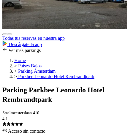
Todas tus reservas en nuestra app
Descárgate la app
Ver más parkings
Home
>
Países Bajos
>
Parking Ámsterdam
>
Parkbee Leonardo Hotel Rembrandtpark
Parking Parkbee Leonardo Hotel
Rembrandtpark
Staalmeesterslaan 410
4.1
Acceso sin contacto