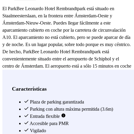
El ParkBee Leonardo Hotel Rembrandtpark está situado en
Staalmeesterslaan, en la frontera entre Ámsterdam-Oeste y
Ámsterdam-Nieuw-Oeste. Puedes llegar fácilmente a este
aparcamiento cubierto en coche por la carretera de circunvalación
A10. El aparcamiento no está cubierto, pero se puede aparcar de día
y de noche. Es un lugar popular, sobre todo porque es muy céntrico.
De hecho, ParkBee Leonardo Hotel Rembrandtpark está
convenientemente situado entre el aeropuerto de Schiphol y el
centro de Ámsterdam. El aeropuerto está a sólo 15 minutos en coche
y si coges el tranvía 13 en la parada Admiraal Helfrichstraat, puedes
estar en la Plaza Dam unos 20 minutos. Así, aunque quieras pasar
un día en el centro de la ciudad para ir de compras o ver lugares
Características
famosos, podrás desplazarte fácilmente a otras partes de la ciudad
desde el ParkBee Leonardo Hotel Rembrandtpark. Si en lugar de
Plaza de parking garantizada
tomar el tranvía 13, prefieres caminar, en 15 minutos puedes llegar al
Parking con altura máxima permitida (3.6m)
animado barrio de De Baarsjes, donde encontrarás multitud de cafés
Entrada flexible
al aire libre, cafeterías, pubs y restaurantes. Por supuesto, también
Accesible para PMR
puedes aparcar en el Leonardo Hotel Rembrandtpark si te alojas en
Vigilado