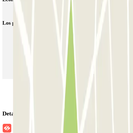
Parking Museo Van Gogh (Ámsterdam)
Los parkings
más reservados
Parking en Madrid
Parking en Barcelona
Parking en Aeropuerto Barcelona
Parking en Aeropuerto Madrid Barajas
Parking en Sants - Estación de Barcelona
Parking en Atocha
Detalles de la reserva