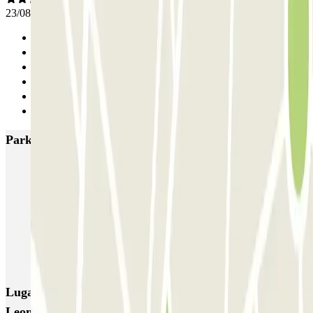
23/08/2025
Anterior
1
2
3
4
Siguiente
Parkings más valorados en Ámsterdam
Q-Park Nieuwendijk
Q-Park Europarking
Q-Park Byzantium
Q-Park Oostpoort
Q-Park Museumplein
VALET - Hotel Swissotel
VALET - NEMO Science Museum
VALET - Jodenbreestraat, 4
VALET - Stadsschouwburg Amsterdam
VALET - Rijksmuseum
Lugares y eventos interesantes cerca de Parkbee
Leonardo Hotel Rembrandtpark