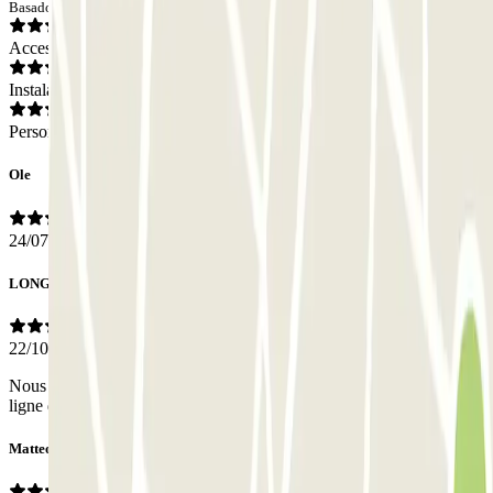
Basado en 11 opiniones
Acceso
Instalaciones
Personal
Ole
24/07/2026
LONGEPE
22/10/2025
Nous n'avons pas eu de contact avec le personnel, tout s'est fait en
ligne donc rien à redire, parfait.
Matteo