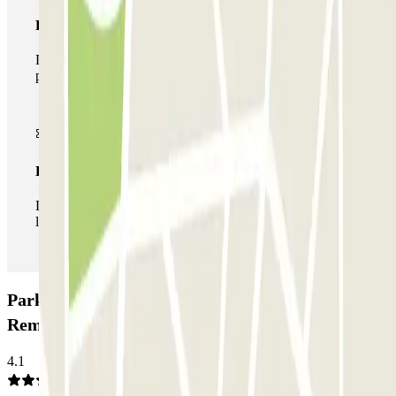
Pase multiparking
Durante tu estancia podrás hacer uso de toda la red de
parkings de este operador disponibles en Parclick.
Pase ilimitado
Durante tu estancia podrás entrar y salir del parking todas
las veces que quieras.
Parking Parkbee Leonardo Hotel
Rembrandtpark: Opiniones
4.1