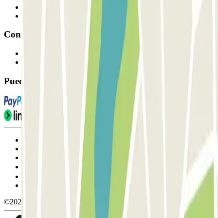
Proveedor de parking
Afiliados
Contacto
Contáctanos
FAQ
Puedes utilizar estos métodos de pago:
Condiciones de uso y contratación
Condiciones de cancelación
Política de cookies
Gestionar cookies
Política de privacidad
Whistleblowing
©2026 Parclick. All rights reserved