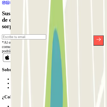
Suscríbete a nuestra newsletter y entérate
de descuentos, sorteos y otras muchas
sorpresas.
*Al suscribirte aceptas nuestra Política de Privacidad para recibir
comunicaciones comerciales de Parclick. Sin ningún compromiso,
podrás darte de baja cuando quieras en la misma newsletter.
Sobre Parclick
Quiénes somos
Cómo funciona
Nuestros parkings
¿Colaboramos?
Profesionales