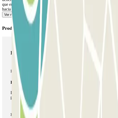
que encontrarás en tu reserva. Recuerda hacerlo antes de dirigirte
hacia la salida para evitar colas.
Ver más
Productos de Parclick
Productos de Parclick
Pase básico
Durante tu estancia podrás entrar y salir una única vez al
parking