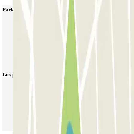
Parkings más valorados en Ámsterdam
Q-Park Nieuwendijk
Q-Park Europarking
Q-Park Byzantium
Q-Park Oostpoort
Q-Park Museumplein
VALET - Hotel Swissotel
VALET - NEMO Science Museum
VALET - Jodenbreestraat, 4
VALET - Stadsschouwburg Amsterdam
VALET - Rijksmuseum
Los parkings
más reservados
Parking en Madrid
Parking en Barcelona
Parking en Aeropuerto Barcelona
Parking en Aeropuerto Madrid Barajas
Parking en Sants - Estación de Barcelona
Parking en Atocha