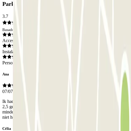
Parking ParkBee Karspeldreef: Opiniones
3.7
Basado en 19 opiniones
Acceso
Instalaciones
Personal
Ana
07/07/2026
Ik had helaas nep kaarten gekocht voor Bruno Mars daardoor heb ik
2,5 geparkeerd ipv 8,5 uur. ik belde jullie om te vragen of ik dan
minder hoefde te betalen. maar helaas jullie medewerker wilde mij
niet helpen. en moet ik gewoon de 8.5 uur betalen.
Célia