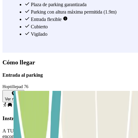
Plaza de parking garantizada
Parking con altura máxima permitida (1.9m)
Entrada flexible
Cubierto
Vigilado
Cómo llegar
Entrada al parking
Hoptillepad 76
Ver mapa
Instrucciones
A TU LLEGADA: Desde la app o a través del enlace que
encontrarás en tu reserva, utiliza el botón que te proporcionamos