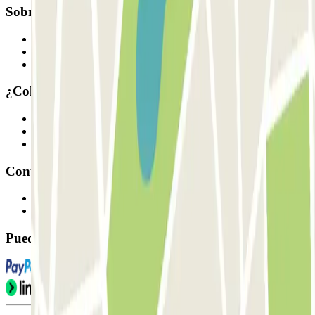
Sobre Parclick
Quiénes somos
Cómo funciona
Nuestros parkings
¿Colaboramos?
Profesionales
Proveedor de parking
Afiliados
Contacto
Contáctanos
FAQ
Puedes utilizar estos métodos de pago: