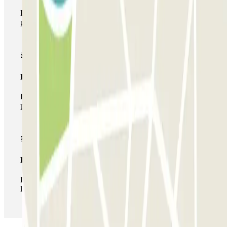
Durante tu estancia podrás entrar y salir una única vez al
parking
Pase multiparking
Durante tu estancia podrás hacer uso de toda la red de
parkings de este operador disponibles en Parclick.
Pase ilimitado
Durante tu estancia podrás entrar y salir del parking todas
las veces que quieras.