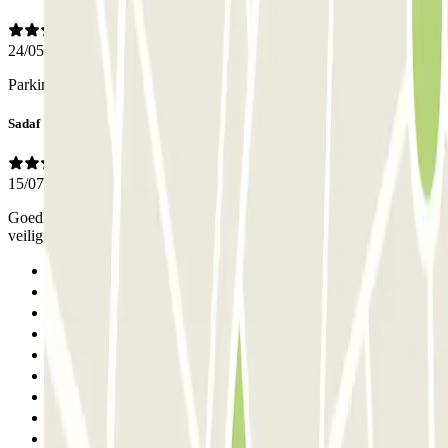
24/05/2026
Parking pas assez visible et sortie piétonne difficilement identifiable
Sadaf
15/07/2025
Goedkoop en dicht bij centrum en de Arena. goed berijkbaar en
veilig parkeren voor slechts 24 euro voor 10 uur in Amsterdam...
Anterior
1
2
3
4
5
6
7
Siguiente