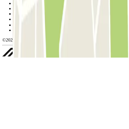
Condiciones de uso y contratación
Condiciones de cancelación
Política de cookies
Gestionar cookies
Política de privacidad
Whistleblowing
©2026 Parclick. All rights reserved