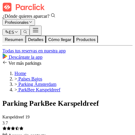
¿Dónde quieres aparcar?
Profesionales
ES
Resumen
Detalles
Cómo llegar
Productos
Todas tus reservas en nuestra app
Descárgate la app
Ver más parkings
Home
>
Países Bajos
>
Parking Ámsterdam
>
ParkBee Karspeldreef
Parking ParkBee Karspeldreef
Karspeldreef 19
3.7