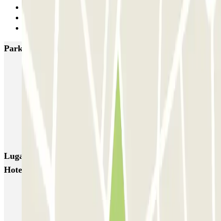
17
18
Siguiente
Parkings más valorados en Ámsterdam
Q-Park Nieuwendijk
Q-Park Europarking
Q-Park Byzantium
Q-Park Oostpoort
Q-Park Museumplein
VALET - Hotel Swissotel
VALET - NEMO Science Museum
VALET - Jodenbreestraat, 4
VALET - Stadsschouwburg Amsterdam
VALET - Rijksmuseum
Lugares y eventos interesantes cerca de Parkbee Grand
Hotel Krasnapolsky
Parking Amsterdam Central | Reserva de aparcamiento barato
Parking Casa de Ana Frank