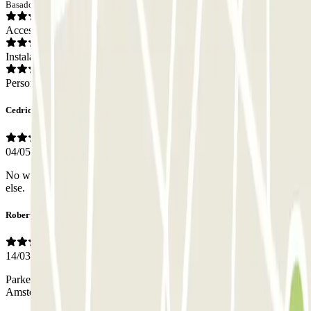
Basado en 54 opiniones
Acceso
Instalaciones
Personal
Cedric
04/05/2026
No way to open the pedestrain door had to walk in with someone
else.
Robert
14/03/2026
Parkeerplaatsen zijn erg krap, maar dat was te verwachten in hartje
Amsterdam