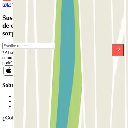
Suscríbete a nuestra newsletter y entérate
de descuentos, sorteos y otras muchas
sorpresas.
*Al suscribirte aceptas nuestra Política de Privacidad para recibir
comunicaciones comerciales de Parclick. Sin ningún compromiso,
podrás darte de baja cuando quieras en la misma newsletter.
Sobre Parclick
Quiénes somos
Cómo funciona
Nuestros parkings
¿Colaboramos?