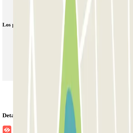
Parking Museo Van Gogh (Ámsterdam)
Parkings en el Aeropuerto de Ámsterdam-Schiphol (AMS)
Los parkings
más reservados
Parking en Madrid
Parking en Barcelona
Parking en Aeropuerto Barcelona
Parking en Aeropuerto Madrid Barajas
Parking en Sants - Estación de Barcelona
Parking en Atocha
Detalles de la reserva