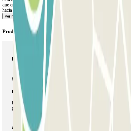
que encontrarás en tu reserva. Recuerda hacerlo antes de dirigirte
hacia la salida para evitar colas.
Ver más
Productos de Parclick
Productos de Parclick
Pase básico
Durante tu estancia podrás entrar y salir una única vez al
parking