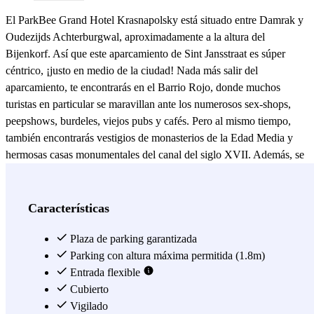
El ParkBee Grand Hotel Krasnapolsky está situado entre Damrak y
Oudezijds Achterburgwal, aproximadamente a la altura del
Bijenkorf. Así que este aparcamiento de Sint Jansstraat es súper
céntrico, ¡justo en medio de la ciudad! Nada más salir del
aparcamiento, te encontrarás en el Barrio Rojo, donde muchos
turistas en particular se maravillan ante los numerosos sex-shops,
peepshows, burdeles, viejos pubs y cafés. Pero al mismo tiempo,
también encontrarás vestigios de monasterios de la Edad Media y
hermosas casas monumentales del canal del siglo XVII. Además, se
puede llegar fácilmente a pie a lugares de interés. Por la Enge
Kerksteeg, por ejemplo, se llega a la Oude Kerk, pero también se
puede ir andando hasta la plaza Dam. Allí podrás dar de comer a las
Características
palomas y admirar las estatuas vivientes. Madame Tussaud y Body
Worlds Amsterdam también se encuentran en esta zona, así como la
Plaza de parking garantizada
Kalverstraat, donde podrás ir de compras. Como el ParkBee Grand
Parking con altura máxima permitida (1.8m)
Hotel Krasnapolsky está tan céntrico, podrás dejar atrás el Barrio
Entrada flexible
Rojo y desplazarse a pie a otras partes de la ciudad de forma rápida
Cubierto
y sencilla. Por ejemplo, llegar hasta el Zeedijk y el Barrio Chino
Vigilado