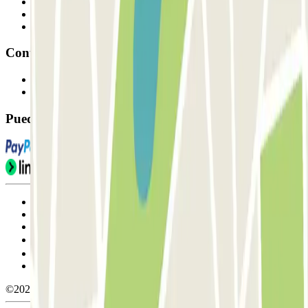
Profesionales
Proveedor de parking
Afiliados
Contacto
Contáctanos
FAQ
Puedes utilizar estos métodos de pago:
Condiciones de uso y contratación
Condiciones de cancelación
Política de cookies
Gestionar cookies
Política de privacidad
Whistleblowing
©2026 Parclick. All rights reserved