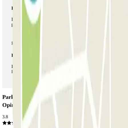
Pase multiparking
Durante tu estancia podrás hacer uso de toda la red de
parkings de este operador disponibles en Parclick.
Pase ilimitado
Durante tu estancia podrás entrar y salir del parking todas
las veces que quieras.
Parking Parkbee Grand Hotel Krasnapolsky:
Opiniones
3.8