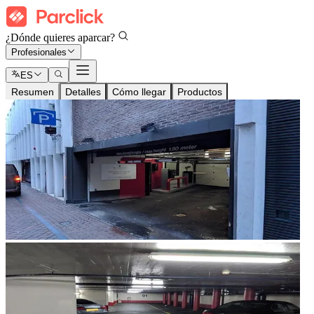
¿Dónde quieres aparcar?
Profesionales
ES
Resumen
Detalles
Cómo llegar
Productos