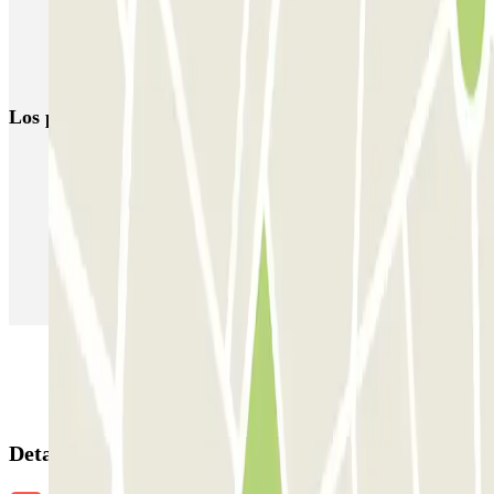
Parking Museo Van Gogh (Ámsterdam)
Parking Casa de Ana Frank
Los parkings
más reservados
Parking en Madrid
Parking en Barcelona
Parking en Aeropuerto Barcelona
Parking en Aeropuerto Madrid Barajas
Parking en Sants - Estación de Barcelona
Parking en Atocha
Detalles de la reserva