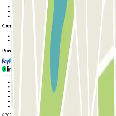
Profesionales
Proveedor de parking
Afiliados
Contacto
Contáctanos
FAQ
Puedes utilizar estos métodos de pago:
Condiciones de uso y contratación
Condiciones de cancelación
Política de cookies
Gestionar cookies
Política de privacidad
Whistleblowing
©2026 Parclick. All rights reserved