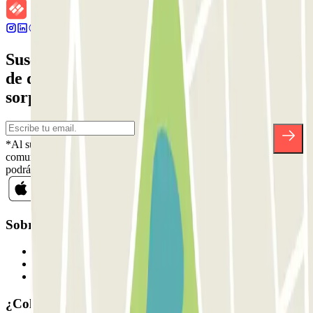
Suscríbete a nuestra newsletter y entérate
de descuentos, sorteos y otras muchas
sorpresas.
*Al suscribirte aceptas nuestra Política de Privacidad para recibir
comunicaciones comerciales de Parclick. Sin ningún compromiso,
podrás darte de baja cuando quieras en la misma newsletter.
Sobre Parclick
Quiénes somos
Cómo funciona
Nuestros parkings
¿Colaboramos?