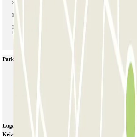
Pase ilimitado
Durante tu estancia podrás entrar y salir del parking todas
las veces que quieras.
Parkings más valorados en Ámsterdam
Q-Park Nieuwendijk
Q-Park Europarking
Q-Park Byzantium
Q-Park Oostpoort
Q-Park Museumplein
VALET - Hotel Swissotel
VALET - NEMO Science Museum
VALET - Jodenbreestraat, 4
VALET - Stadsschouwburg Amsterdam
VALET - Rijksmuseum
Lugares y eventos interesantes cerca de Parkbee
Keizersgracht