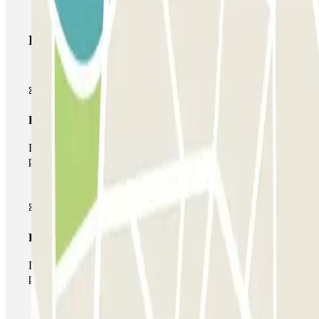
Productos de Parclick
Pase básico
Durante tu estancia podrás entrar y salir una única vez al
parking
Pase multiparking
Durante tu estancia podrás hacer uso de toda la red de
parkings de este operador disponibles en Parclick.