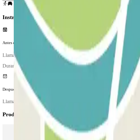
Instrucciones
Antes de tu viaje
Llama al parking aproximadamente 30 minutos antes de llegar al aerop
Durante la llamada, una persona te confirmará el punto de encuentro.
Después de tu viaje
Llama al parking para solicitar la entrega del vehículo. El número de 
Productos de Parclick