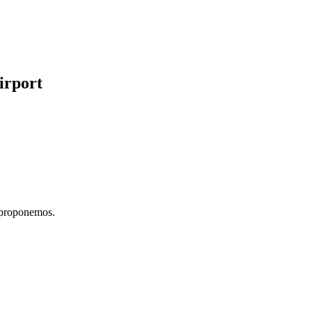
irport
e proponemos.