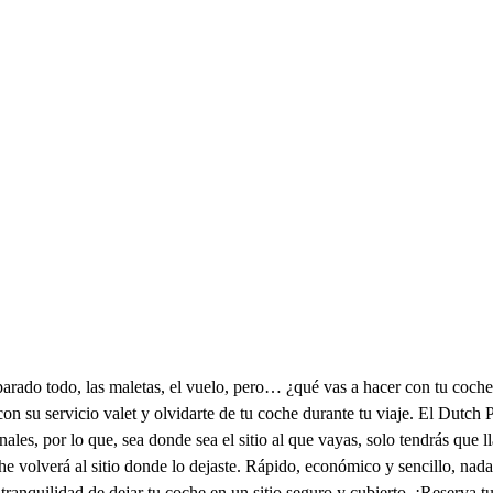
eparado todo, las maletas, el vuelo, pero… ¿qué vas a hacer con tu coch
on su servicio valet y olvidarte de tu coche durante tu viaje. El Dutch
ales, por lo que, sea donde sea el sitio al que vayas, solo tendrás que 
che volverá al sitio donde lo dejaste. Rápido, económico y sencillo, na
tranquilidad de dejar tu coche en un sitio seguro y cubierto. ¡Reserva t