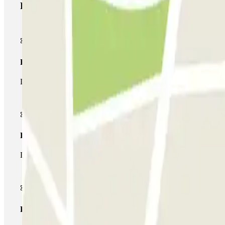
Productos de Parclick
Pase básico
Durante tu estancia podrás entrar y salir una única vez al parking
Pase multiparking
Durante tu estancia podrás hacer uso de toda la red de parkings d
Pase ilimitado