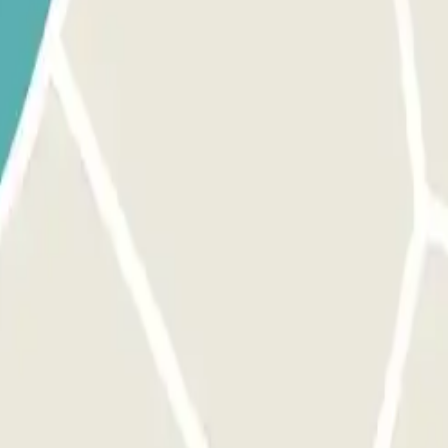
uerto. El número de teléfono del parking se proporcionará una vez hech
teléfono del parking se proporcionará una vez hecha la reserva.