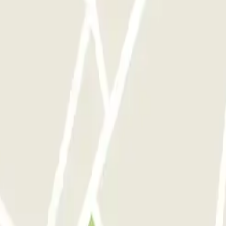
ces que quieras.
Opiniones