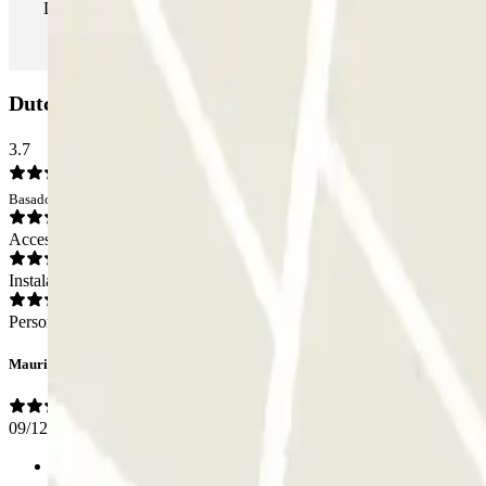
Durante tu estancia podrás entrar y salir del parking todas las ve
Dutch Parking Service (Valet) - Schiphol Airport: 
3.7
Basado en 1 opiniones
Acceso
Instalaciones
Personal
Mauricio
09/12/2018
Anterior