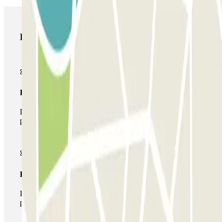
Productos de Parclick
Pase básico
Durante tu estancia podrás entrar y salir una única vez al
parking
Pase multiparking
Durante tu estancia podrás hacer uso de toda la red de
parkings de este operador disponibles en Parclick.