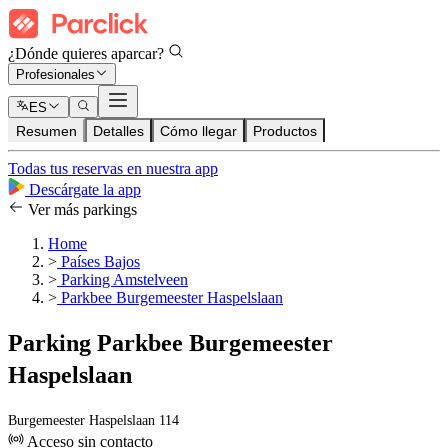
¿Dónde quieres aparcar?
Profesionales
ES
Resumen
Detalles
Cómo llegar
Productos
Todas tus reservas en nuestra app
Descárgate la app
Ver más parkings
Home
>
Países Bajos
>
Parking Amstelveen
>
Parkbee Burgemeester Haspelslaan
Parking Parkbee Burgemeester
Haspelslaan
Burgemeester Haspelslaan 114
Acceso sin contacto