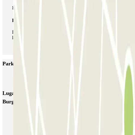
Pase ilimitado
Durante tu estancia podrás entrar y salir del parking todas
las veces que quieras.
Parkings más valorados en Amstelveen
Parkbee Adagio Amsterdam City South
Lugares y eventos interesantes cerca de Parkbee
Burgemeester Haspelslaan
Parking Museo Van Gogh (Ámsterdam)
Parkings en el Aeropuerto de Ámsterdam-Schiphol (AMS)
Parking Casa de Ana Frank