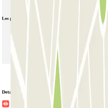
Parking Amsterdam Central | Reserva de aparcamiento barato
Los parkings
más reservados
Parking en Madrid
Parking en Barcelona
Parking en Aeropuerto Barcelona
Parking en Aeropuerto Madrid Barajas
Parking en Sants - Estación de Barcelona
Parking en Atocha
Detalles de la reserva