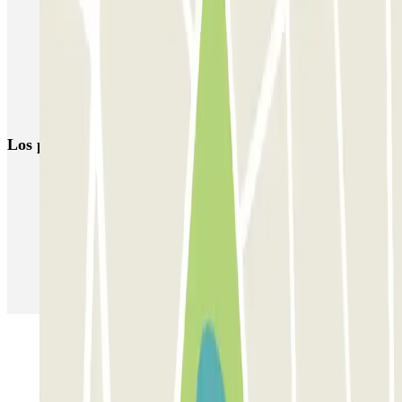
Parking Malpensa low cost | Parking aeropuerto Milán-Malpensa
Parkings cerca de la Terminal 1 del Aeropuerto de Milán-Malpensa
(MXP)
Parkings cerca de la Terminal 2 del Aeropuerto de Milán-Malpensa
(MXP)
Los parkings
más reservados
Parking en Madrid
Parking en Barcelona
Parking en Aeropuerto Barcelona
Parking en Aeropuerto Madrid Barajas
Parking en Sants - Estación de Barcelona
Parking en Atocha