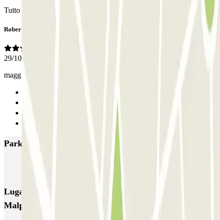
Tutto perfetto
Roberto
29/10/2025
maggiore attenzione al cliente specialmente durante le ore notturne
Anterior
1
2
Siguiente
Parkings más valorados en Lonate Pozzolo
Kingparking Malpensa - Shuttle - Scoperto
Lugares y eventos interesantes cerca de Kingparking
Malpensa - Shuttle - Coperto