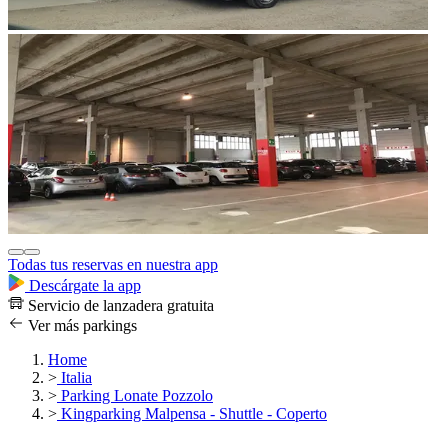
Todas tus reservas en nuestra app
Descárgate la app
Servicio de lanzadera gratuita
Ver más parkings
Home
>
Italia
>
Parking Lonate Pozzolo
>
Kingparking Malpensa - Shuttle - Coperto