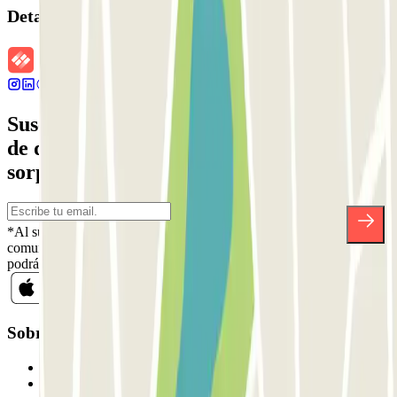
Detalles de la reserva
Suscríbete a nuestra newsletter y entérate
de descuentos, sorteos y otras muchas
sorpresas.
*Al suscribirte aceptas nuestra Política de Privacidad para recibir
comunicaciones comerciales de Parclick. Sin ningún compromiso,
podrás darte de baja cuando quieras en la misma newsletter.
Sobre Parclick
Quiénes somos
Cómo funciona