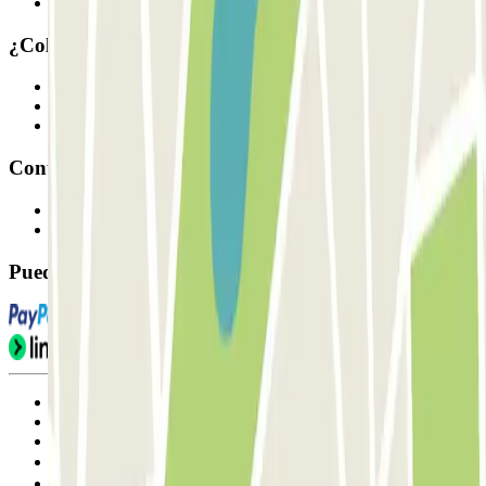
Nuestros parkings
¿Colaboramos?
Profesionales
Proveedor de parking
Afiliados
Contacto
Contáctanos
FAQ
Puedes utilizar estos métodos de pago:
Condiciones de uso y contratación
Condiciones de cancelación
Política de cookies
Gestionar cookies
Política de privacidad