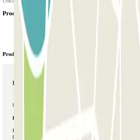
Ubicación de la cabina de atención al cliente:
Productos disponibles
Productos de Parclick
Productos de Parclick
Pase básico
Durante tu estancia podrás entrar y salir una única vez al
parking