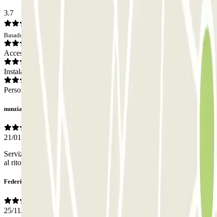
3.7
Basado en 4 opiniones
Acceso
Instalaciones
Personal
nunziato
21/01/2026
Servizio molto efficiente. Servizio navetta veloce sia all'andata che
al ritorno all'aeroporto. Molto vicino a quest'ultimo.
Federico
25/11/2025