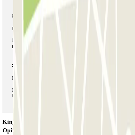
Pase multiparking
Durante tu estancia podrás hacer uso de toda la red de
parkings de este operador disponibles en Parclick.
Pase ilimitado
Durante tu estancia podrás entrar y salir del parking todas
las veces que quieras.
Kingparking Malpensa - Shuttle - Coperto:
Opiniones