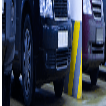
Profesionales
Proveedor de parking
Afiliados
Contacto
Contáctanos
FAQ
Puedes utilizar estos métodos de pago:
Condiciones de uso y contratación
Condiciones de cancelación
Política de cookies
Gestionar cookies
Política de privacidad
Whistleblowing
©2026 Parclick. All rights reserved