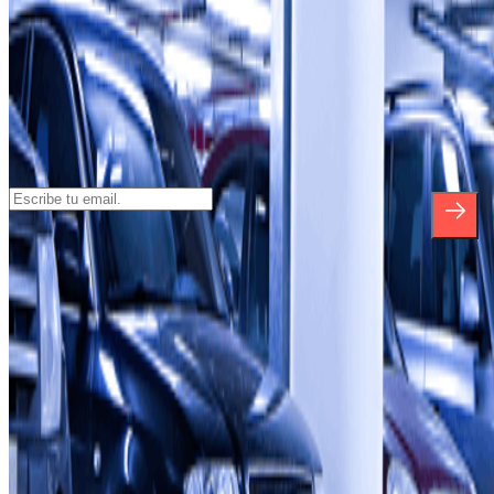
Suscríbete a nuestra newsletter y entérate
de descuentos, sorteos y otras muchas
sorpresas.
*Al suscribirte aceptas nuestra Política de Privacidad para recibir
comunicaciones comerciales de Parclick. Sin ningún compromiso,
podrás darte de baja cuando quieras en la misma newsletter.
Sobre Parclick
Quiénes somos
Cómo funciona
Nuestros parkings
¿Colaboramos?