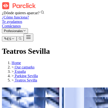
¿Dónde quieres aparcar?
¿Cómo funciona?
Te ayudamos
Contáctanos
Profesionales
ES
Teatros Sevilla
Home
>
Our carparks
>
España
>
Parking Sevilla
>
Teatros Sevilla
Nuestros parkings en
Teatro Quintero
Nuestros parkings en
Teatro Central