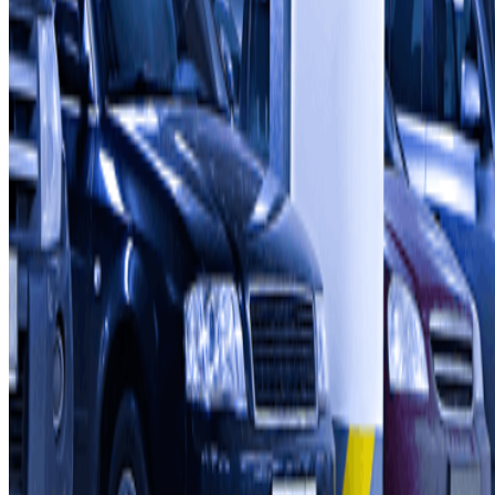
podrás darte de baja cuando quieras en la misma newsletter.
Sobre Parclick
Quiénes somos
Cómo funciona
Nuestros parkings
¿Colaboramos?
Profesionales
Proveedor de parking
Afiliados
Contacto
Contáctanos
FAQ
Puedes utilizar estos métodos de pago: