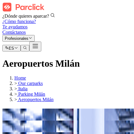
¿Dónde quieres aparcar?
¿Cómo funciona?
Te ayudamos
Contáctanos
Profesionales
ES
Aeropuertos Milán
Home
>
Our carparks
>
Italia
>
Parking Milán
>
Aeropuertos Milán
Nuestros parkings en
Aeropuerto de Milán-Linate (LIN)
Nuestros parkings en
Aeropuerto de Milán-Malpensa (MXP)