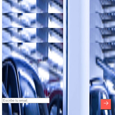
Nuestros parkings en
Aeropuerto Internacional de Milán-
Bergamo Orio al Serio (BGY)
Nuestros parkings en
Terminal 1 del Aeropuerto de Milán-
Malpensa (MXP)
Nuestros parkings en
Terminal 2 del Aeropuerto de Milán-
Malpensa (MXP)
Nuestros parkings en
Suscríbete a nuestra newsletter y entérate
de descuentos, sorteos y otras muchas
sorpresas.
*Al suscribirte aceptas nuestra Política de Privacidad para recibir
comunicaciones comerciales de Parclick. Sin ningún compromiso,