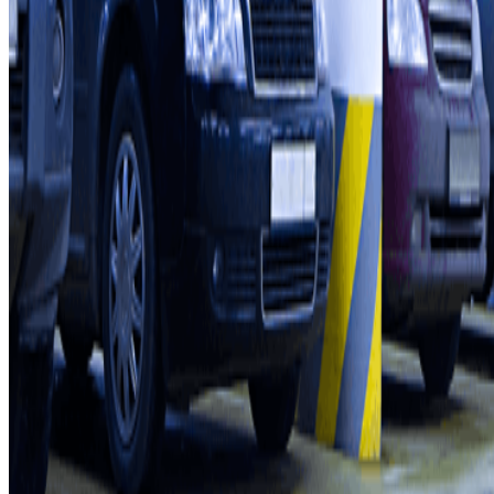
Profesionales
Proveedor de parking
Afiliados
Contacto
Contáctanos
FAQ
Puedes utilizar estos métodos de pago:
Condiciones de uso y contratación
Condiciones de cancelación
Política de cookies
Gestionar cookies
Política de privacidad
Whistleblowing
©2026 Parclick. All rights reserved