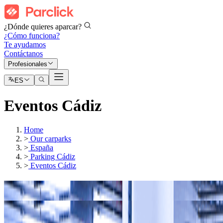
¿Dónde quieres aparcar?
¿Cómo funciona?
Te ayudamos
Contáctanos
Profesionales
ES
Eventos Cádiz
Home
>
Our carparks
>
España
>
Parking Cádiz
>
Eventos Cádiz
Nuestros parkings en
Carnavales de Cádiz
Nuestros parkings en
Semana Santa de Cádiz