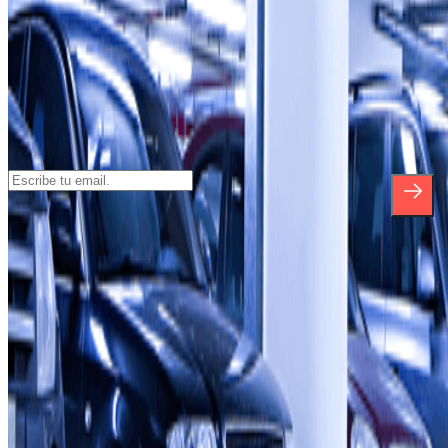
Suscríbete a nuestra newsletter y entérate
de descuentos, sorteos y otras muchas
sorpresas.
*Al suscribirte aceptas nuestra Política de Privacidad para recibir
comunicaciones comerciales de Parclick. Sin ningún compromiso,
podrás darte de baja cuando quieras en la misma newsletter.
Sobre Parclick
Quiénes somos
Cómo funciona
Nuestros parkings
¿Colaboramos?